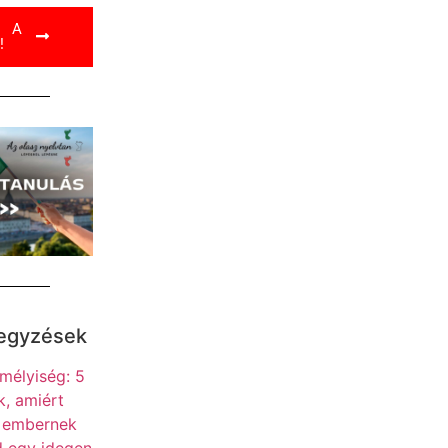
L A
!
jegyzések
mélyiség: 5
, amiért
s embernek