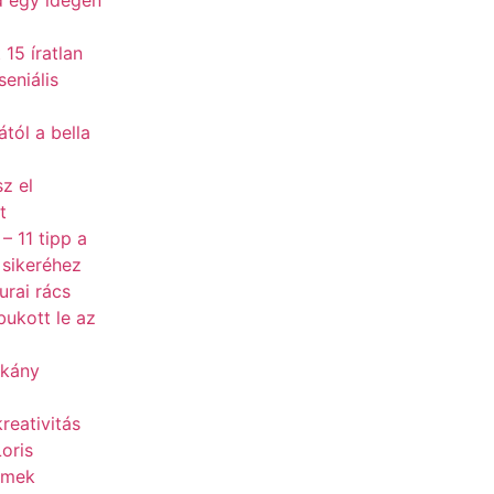
 egy idegen
 15 íratlan
seniális
tól a bella
sz el
t
– 11 tipp a
 sikeréhez
urai rács
bukott le az
tkány
reativitás
Loris
emek