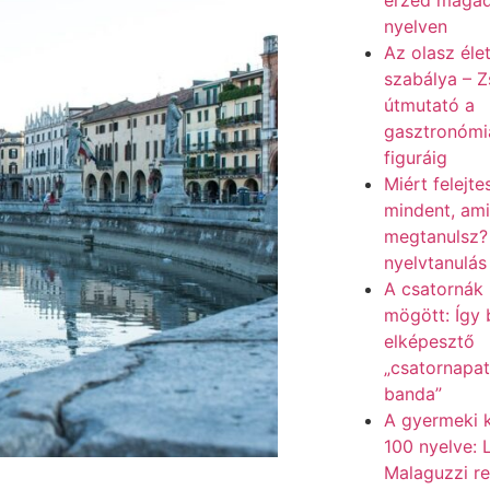
érzed magad
nyelven
Az olasz élet
szabálya – Z
útmutató a
gasztronómiá
figuráig
Miért felejte
mindent, ami
megtanulsz? 
nyelvtanulás
A csatornák 
mögött: Így 
elképesztő
„csatornapa
banda”
A gyermeki k
100 nyelve: 
Malaguzzi r