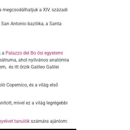
va megcsodálhatjuk a XIV. századi
 San Antonio bazilika, a Santa
k a
Palazzo del Bo ősi egyetemi
 teátruma, ahol nyilvános anatómia
, és itt őrzik Galileo Galilei
olò Copernico, és a világ első
ított, mivel ez a világ legrégebbi
nyelvet tanulók
számára ajánlom: