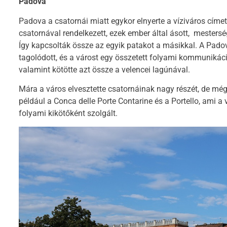
Padova
Padova a csatornái miatt egykor elnyerte a víziváros cím
csatornával rendelkezett, ezek ember által ásott, mesters
Így kapcsolták össze az egyik patakot a másikkal. A Padova
tagolódott, és a várost egy összetett folyami kommunikác
valamint kötötte azt össze a velencei lagúnával.
Mára a város elvesztette csatornáinak nagy részét, de m
például a Conca delle Porte Contarine és a Portello, ami a
folyami kikötőként szolgált.