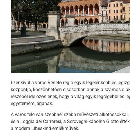
Ezenkívül a város Veneto régió egyik legélénkebb és legiz
központja, köszönhetően elsősorban annak a számos diá
részéből ide özönlenek, hogy a világ egyik legrégebbi és l
egyetemére járjanak.
A város tele van szebbnél szebb művészeti alkotássokkal,
és a Loggia dei Carraresi, a Scrovegni-kápolna Giotto érték
a modern Libeskind emlékművek.