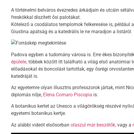
A történelmi belváros évezredes árkádjain és utcáin sétál
freskókkal díszített ősi palotákat.
Kötelező a csodálatos templomok felkeresése is, például a
Giustina apátság és a katedrális le ne maradjon a listáról.
Padova egyben a tudomány városa is. Erre ékes bizonyíté
épülete,
többek között itt található a világ első anatómiai
előadásokat és boncolást tartottak, egy ősrégi orvostanterem
katedráját is.
Az egyetemre olyan illusztris professzorok jártak, mint Nic
diplomás nője,
Elena Cornaro Piscopia
is.
A botanikus kertet az Unesco a világörökség részévé nyilván
egyetemi botanikus kertje.
Az alábbi videót elsősorban
olaszul már beszélők,
vagy a