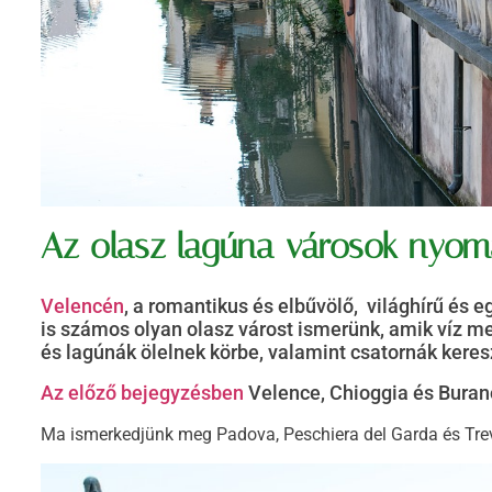
Az olasz lagúna városok nyom
Velencén
, a romantikus és elbűvölő, világhírű és 
is számos olyan olasz várost ismerünk, amik víz me
és lagúnák ölelnek körbe, valamint csatornák kere
Az előző bejegyzésben
Velence, Chioggia és Burano
Ma ismerkedjünk meg Padova, Peschiera del Garda és Tre