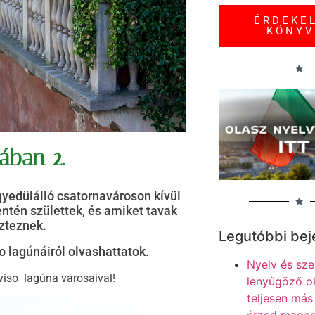
ÉRDEKE
KÖNYV
ában 2.
egyedülálló csatornavároson kívül
ntén születtek, és amiket tavak
szteznek.
Legutóbbi be
 lagúnáiról olvashattatok.
Nyelv és sze
viso lagúna városaival!
lenyűgöző ok
teljesen má