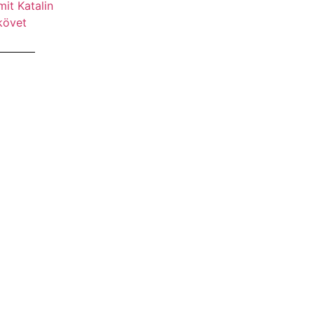
it Katalin
követ