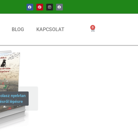
0
BLOG
KAPCSOLAT
olasz nyelvtan
ésről lépésre