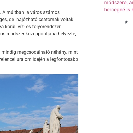
módszere, am
hercegné is 
et. A múltban a város számos
éges, de hajózható csatornák voltak.
 körüli víz- és folyórendszer
iós rendszer középpontjába helyezte,
ég mindig megcsodálható néhány, mint
 velencei uralom idején a legfontosabb