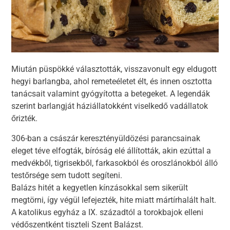
Miután püspökké választották, visszavonult egy eldugott
hegyi barlangba, ahol remeteéletet élt, és innen osztotta
tanácsait valamint gyógyította a betegeket. A legendák
szerint barlangját háziállatokként viselkedő vadállatok
őrizték.
306-ban a császár keresztényüldözési parancsainak
eleget téve elfogták, bíróság elé állították, akin ezúttal a
medvékből, tigrisekből, farkasokból és oroszlánokból álló
testőrsége sem tudott segíteni.
Balázs hitét a kegyetlen kínzásokkal sem sikerült
megtörni, így végül lefejezték, hite miatt mártírhalált halt.
A katolikus egyház a IX. századtól a torokbajok elleni
védőszentként tiszteli Szent Balázst.