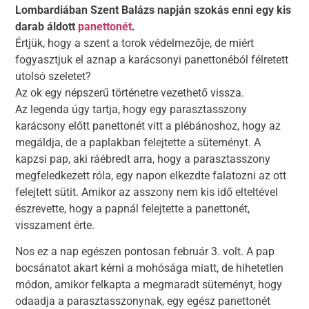
Lombardiában Szent Balázs napján szokás enni egy kis
darab áldott
panettonét
.
Értjük, hogy a szent a torok védelmezője, de miért
fogyasztjuk el aznap a karácsonyi panettonéból félretett
utolsó szeletet?
Az ok egy népszerű történetre vezethető vissza.
Az legenda úgy tartja, hogy egy parasztasszony
karácsony előtt panettonét vitt a plébánoshoz, hogy az
megáldja, de a paplakban felejtette a süteményt. A
kapzsi pap, aki ráébredt arra, hogy a parasztasszony
megfeledkezett róla, egy napon elkezdte falatozni az ott
felejtett sütit. Amikor az asszony nem kis idő elteltével
észrevette, hogy a papnál felejtette a panettonét,
visszament érte.
Nos ez a nap egészen pontosan február 3. volt. A pap
bocsánatot akart kérni a mohósága miatt, de hihetetlen
módon, amikor felkapta a megmaradt süteményt, hogy
odaadja a parasztasszonynak, egy egész panettonét