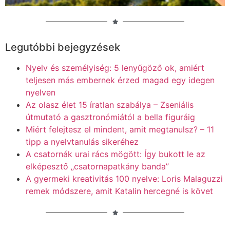
Legutóbbi bejegyzések
Nyelv és személyiség: 5 lenyűgöző ok, amiért
teljesen más embernek érzed magad egy idegen
nyelven
Az olasz élet 15 íratlan szabálya – Zseniális
útmutató a gasztronómiától a bella figuráig
Miért felejtesz el mindent, amit megtanulsz? – 11
tipp a nyelvtanulás sikeréhez
A csatornák urai rács mögött: Így bukott le az
elképesztő „csatornapatkány banda”
A gyermeki kreativitás 100 nyelve: Loris Malaguzzi
remek módszere, amit Katalin hercegné is követ