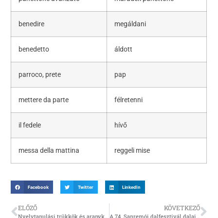
benedire
megáldani
benedetto
áldott
parroco, prete
pap
mettere da parte
félretenni
il fedele
hívő
messa della mattina
reggeli mise
Facebook
Twitter
LinkedIn
ELŐZŐ
KÖVETKEZŐ
Nyelvtanulási trükkök és aranyköpések 1.
A 74. Sanremói dalfesztivál dalai és a nyelvtana