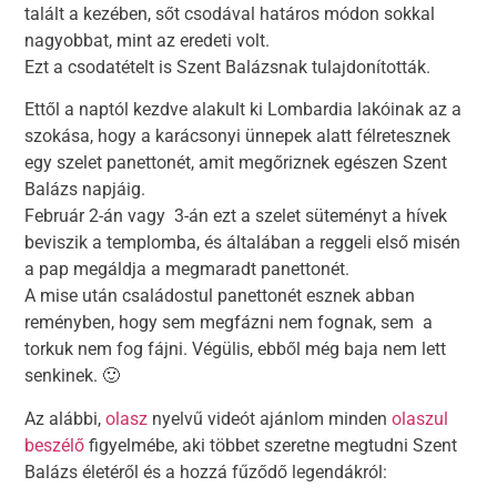
talált a kezében, sőt csodával határos módon sokkal
nagyobbat, mint az eredeti volt.
Ezt a csodatételt is Szent Balázsnak tulajdonították.
Ettől a naptól kezdve alakult ki Lombardia lakóinak az a
szokása, hogy a karácsonyi ünnepek alatt félretesznek
egy szelet panettonét, amit megőriznek egészen Szent
Balázs napjáig.
Február 2-án vagy 3-án ezt a szelet süteményt a hívek
beviszik a templomba, és általában a reggeli első misén
a pap megáldja a megmaradt panettonét.
A mise után családostul panettonét esznek abban
reményben, hogy sem megfázni nem fognak, sem a
torkuk nem fog fájni. Végülis, ebből még baja nem lett
senkinek. 🙂
Az alábbi,
olasz
nyelvű videót ajánlom minden
olaszul
beszélő
figyelmébe, aki többet szeretne megtudni Szent
Balázs életéről és a hozzá fűződő legendákról: