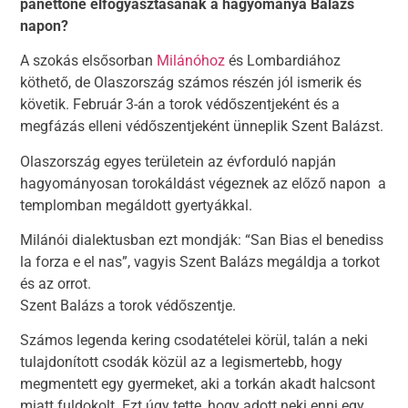
panettone elfogyasztásának a hagyománya Balázs
napon?
A szokás elsősorban
Milánóhoz
és Lombardiához
köthető, de Olaszország számos részén jól ismerik és
követik. Február 3-án a torok védőszentjeként és a
megfázás elleni védőszentjeként ünneplik Szent Balázst.
Olaszország egyes területein az évforduló napján
hagyományosan torokáldást végeznek az előző napon a
templomban megáldott gyertyákkal.
Milánói dialektusban ezt mondják: “San Bias el benediss
la forza e el nas”, vagyis Szent Balázs megáldja a torkot
és az orrot.
Szent Balázs a torok védőszentje.
Számos legenda kering csodatételei körül, talán a neki
tulajdonított csodák közül az a legismertebb, hogy
megmentett egy gyermeket, aki a torkán akadt halcsont
miatt fuldokolt. Ezt úgy tette, hogy adott neki enni egy