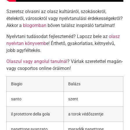
Szeretsz olvasni az olasz kultúráról, szokásokról,
ételekről, városokról vagy nyelvtanulási érdekességekről?
Akkor a
blogomban
bőven találsz inspiráló tartalmat!
Nyelvtani tudásodat fejlesztenéd? Lapozz bele az
olasz
nyelvtan könyvemb
e! Érthető, gyakorlatias, kétnyelvű,
jobb agyféltekés.
Olaszul vagy angolul tanulnál
? Várlak szeretettel magán-
vagy csoportos online óráimon!
Biagio
Balázs
santo
szent
il protettore della gola
a torok védőszentje
panettone avanzato
maradék panettone