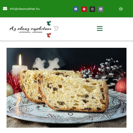
info@olasznyelvtan.hu