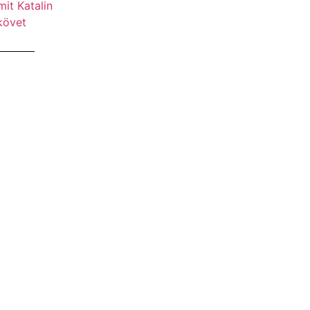
it Katalin
követ