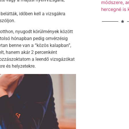
módszere, am
hercegné is 
belátták, időben kell a vizsgákra
szóljon.
otthon, nyugodt körülmények között
utolsó hónapban pedig orrvérzésig
vtan benne van a “közös kalapban”,
lt, hanem akár 2 percenként
 hozzászoktatom a leendő vizsgázókat
re és helyzetekre.