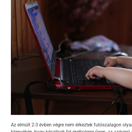
Az elmúlt 2-3 évben végre nem érkeztek futószalagon oly
környékén, hogy készítsek fel érettségire (igen, az azévire