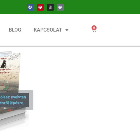
0
BLOG
KAPCSOLAT
olasz nyelvtan
ésről lépésre