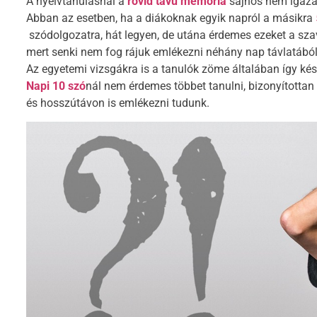
A nyelvtanulásnál a
rövid távú memória
sajnos nem igazá
Abban az esetben, ha a diákoknak egyik napról a másikra
szódolgozatra, hát legyen, de utána érdemes ezeket a sza
mert senki nem fog rájuk emlékezni néhány nap távlatából
Az egyetemi vizsgákra is a tanulók zöme általában így kés
Napi 10 szó
nál nem érdemes többet tanulni, bizonyítottan
és hosszútávon is emlékezni tudunk.