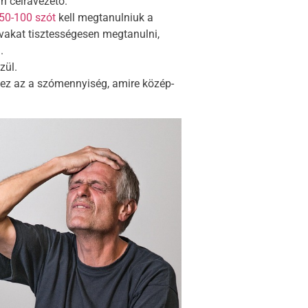
n célravezető.
50-100 szót
kell megtanulniuk a
vakat tisztességesen megtanulni,
.
zül.
 ez az a szómennyiség, amire közép-