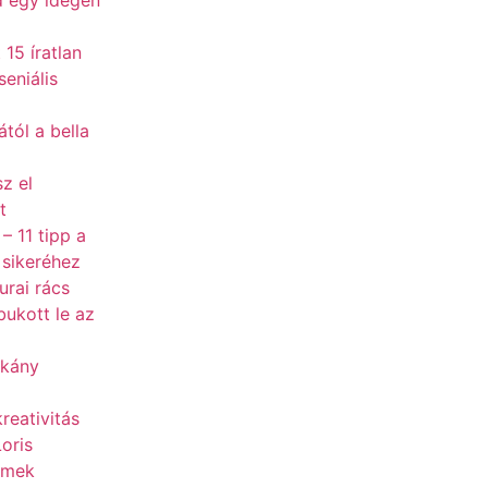
 egy idegen
 15 íratlan
seniális
tól a bella
sz el
t
– 11 tipp a
 sikeréhez
urai rács
bukott le az
tkány
reativitás
Loris
emek