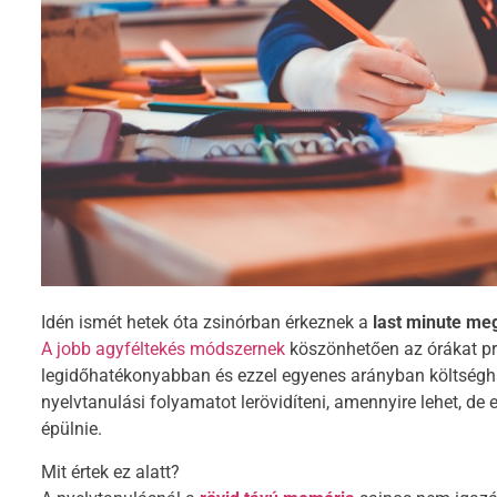
Idén ismét hetek óta zsinórban érkeznek a
last minute m
A jobb agyféltekés módszernek
köszönhetően az órákat p
legidőhatékonyabban és ezzel egyenes arányban költségh
nyelvtanulási folyamatot lerövidíteni, amennyire lehet, de 
épülnie.
Mit értek ez alatt?