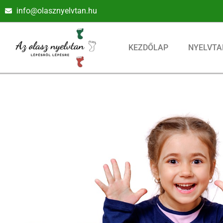
info@olasznyelvtan.hu
KEZDŐLAP
NYELVTA