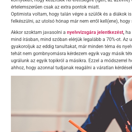
értelemszerűen csak az extra pontok miatt.
Optimista voltam, hogy talán végre a szülők és a diákok is 
felkészülni, az utolsó hónap már nem erről kell(ene), hogy 
Akkor szoktam javasolni a
nyelvvizsgára jelentkezést
,
ha 
mind írásban, mind szóban elérjük legalább a 70%-ot. Az 
gyakoroljuk az eddig tanultakat, már minden téma és nyel
tehát nem gombnyomásra kérdezem egyik vagy másik téte
ugrálunk az egyik topikról a másikra. Ezzel a módszerrel
ahhoz, hogy azonnal tudjanak reagálni a váratlan kérdések