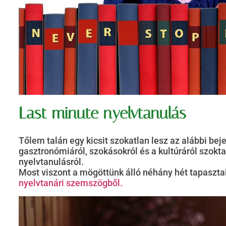
Last minute nyelvtanulás
Tőlem talán egy kicsit szokatlan lesz az alábbi bej
gasztronómiáról, szokásokról és a kultúráról szokt
nyelvtanulásról.
Most viszont a mögöttünk álló néhány hét tapaszt
nyelvtanári szemszögből.