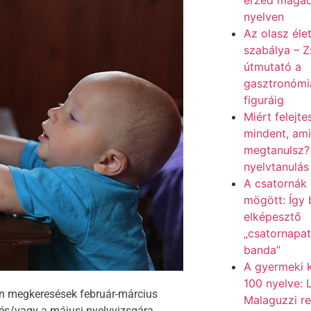
érzed magad
nyelven
Az olasz élet
szabálya – Z
útmutató a
gasztronómiá
figuráig
Miért felejte
mindent, ami
megtanulsz? 
nyelvtanulás
A csatornák 
mögött: Így 
elképesztő
„csatornapa
banda”
A gyermeki k
100 nyelve: 
an megkeresések február-március
Malaguzzi r
) és/vagy a májusi nyelvvizsgára,