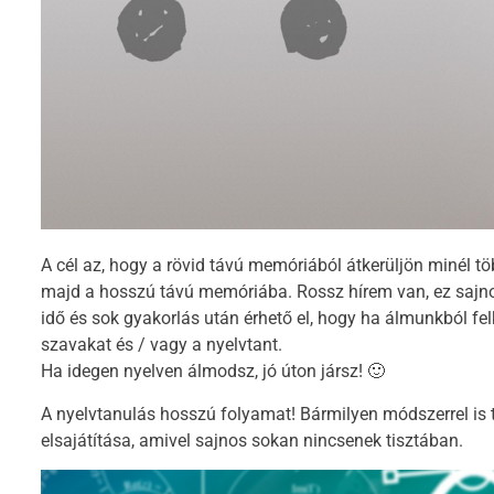
A cél az, hogy a rövid távú memóriából átkerüljön minél tö
majd a hosszú távú memóriába. Rossz hírem van, ez sajno
idő és sok gyakorlás után érhető el, hogy ha álmunkból felk
szavakat és / vagy a nyelvtant.
Ha idegen nyelven álmodsz, jó úton jársz! 🙂
A nyelvtanulás hosszú folyamat! Bármilyen módszerrel is t
elsajátítása, amivel sajnos sokan nincsenek tisztában.