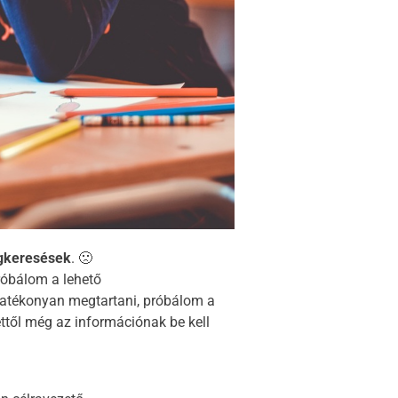
egkeresések
. 🙁
róbálom a lehető
atékonyan megtartani, próbálom a
ettől még az információnak be kell