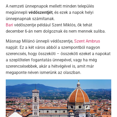
A nemzeti ünnepnapok mellett minden település
megünnepli
védőszentjét
, és ezek a napok helyi
ünnepnapnak számítanak.
Bari
védőszentje például Szent Miklós, ők tehát
december 6-án nem dolgoznak és nem mennek suliba.
Másnap Milánó ünnepli védőszentje,
Szent Ambrus
napját. Ez a két város abból a szempontból nagyon
szerencsés, hogy összeköti – összeköti ezeket a napokat
a szeplőtelen fogantatás ünnepével, vagy ha még
szerencsésebbek, akár a hétvégével is, amit már
megaponte néven ismerünk az olaszban.