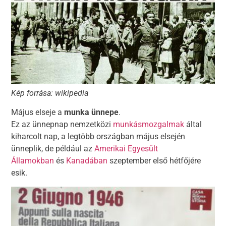
Kép forrása: wikipedia
Május elseje a
munka ünnepe
.
Ez az ünnepnap nemzetközi
munkásmozgalmak
által
kiharcolt nap, a legtöbb országban május elsején
ünneplik, de például az
Amerikai Egyesült
Államokban
és
Kanadában
szeptember első hétfőjére
esik.