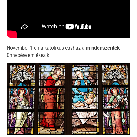
November 1-én a katolikus egyház a
mindenszentek
ünnepére emlékezik.