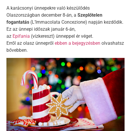
A karácsonyi ünnepekre való készülődés
Olaszországban december 8-án, a
Szeplőtelen
fogantatás
(L’Immacolata Concezione) napján kezdődik.
Ez az ünnepi időszak január 6-án,
az
Epifania
(vízkereszt) ünneppel ér véget.
Erről az olasz ünnepről
ebben a bejegyzésben
olvashatsz
bővebben.