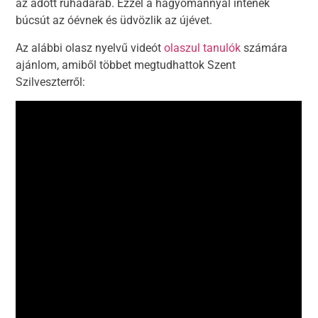
az adott ruhadarab. Ezzel a hagyománnyal intenek
búcsút az óévnek és üdvözlik az újévet.
Az alábbi olasz nyelvű videót
olaszul tanulók
számára
ajánlom, amiből többet megtudhattok Szent
Szilveszterről: