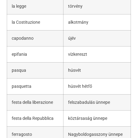
la legge
törvény
la Costituzione
alkotmány
capodanno
újév
epifania
vízkereszt
pasqua
húsvét
pasquetta
húsvét hétfő
festa della liberazione
felszabadulás ünnepe
festa della Repubblica
köztársaság ünnepe
ferragosto
Nagyboldogasszony ünnepe