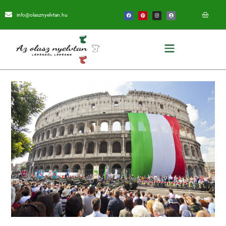
info@olasznyelvtan.hu