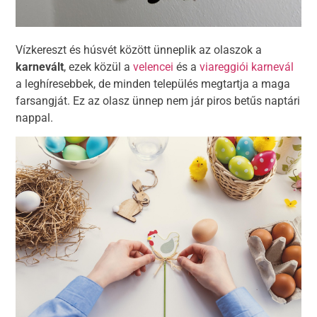
Vízkereszt és húsvét között ünneplik az olaszok a
karnevált
, ezek közül a
velencei
és a
viareggiói karnevál
a leghíresebbek, de minden település megtartja a maga
farsangját. Ez az olasz ünnep nem jár piros betűs naptári
nappal.