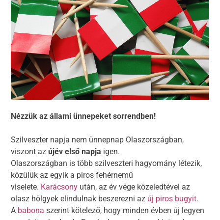
Nézzük az állami ünnepeket sorrendben!
Szilveszter napja nem ünnepnap Olaszországban,
viszont az
újév első napja
igen.
Olaszországban is több szilveszteri hagyomány létezik,
közülük az egyik a piros fehérnemű
viselete.
Karácsony
után, az év vége közeledtével az
olasz hölgyek elindulnak beszerezni az
új piros bugyit.
A
babona
szerint kötelező, hogy minden évben új legyen