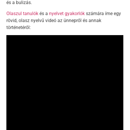
és a bulizás.
Olaszul tanulók
és a
nyelvet gyakorlók
számára íme egy
rövid, olasz nyelvű videó az ünnepről és annak
történetéről: