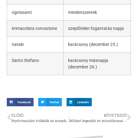
ognissanti
mindenszentek
immacolata concezione
szeplőtelen fogantatás napja
natale
karácsony (december 25.)
Santo Stefano
karácsony másnapja
(december 26.)
Facebook
Twitter
LinkedIn
ELŐZŐ
KÖVETKEZŐ
Nyelvtanulási trükkök és aranyköpések 2.
Milánó legendái és misztikumai nyomában 1.