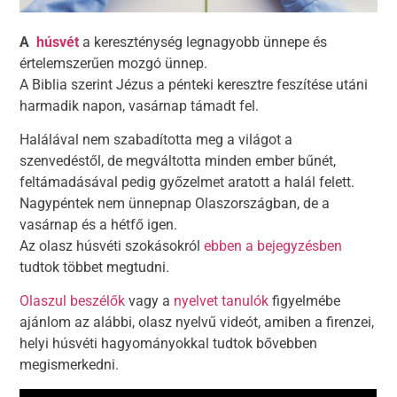
A
húsvét
a kereszténység legnagyobb ünnepe és
értelemszerűen mozgó ünnep.
A Biblia szerint Jézus a pénteki keresztre feszítése utáni
harmadik napon, vasárnap támadt fel.
Halálával nem szabadította meg a világot a
szenvedéstől, de megváltotta minden ember bűnét,
feltámadásával pedig győzelmet aratott a halál felett.
Nagypéntek nem ünnepnap Olaszországban, de a
vasárnap és a hétfő igen.
Az olasz húsvéti szokásokról
ebben a bejegyzésben
tudtok többet megtudni.
Olaszul beszélők
vagy a
nyelvet tanulók
figyelmébe
ajánlom az alábbi, olasz nyelvű videót, amiben a firenzei,
helyi húsvéti hagyományokkal tudtok bővebben
megismerkedni.