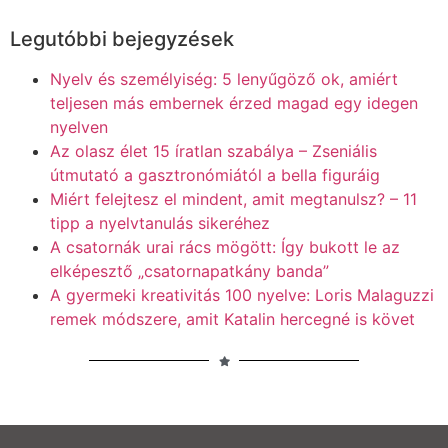
Legutóbbi bejegyzések
Nyelv és személyiség: 5 lenyűgöző ok, amiért
teljesen más embernek érzed magad egy idegen
nyelven
Az olasz élet 15 íratlan szabálya – Zseniális
útmutató a gasztronómiától a bella figuráig
Miért felejtesz el mindent, amit megtanulsz? – 11
tipp a nyelvtanulás sikeréhez
A csatornák urai rács mögött: Így bukott le az
elképesztő „csatornapatkány banda”
A gyermeki kreativitás 100 nyelve: Loris Malaguzzi
remek módszere, amit Katalin hercegné is követ