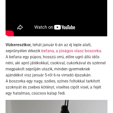
Vízkeresztkor,
tehát január 6-án az éj leple alatt,
seprűnyélen érkezik
befana, a jóságos olasz boszorka.
A befana egy púpos, hosszú orrú, előre ugró állú idős
néni, aki apró játékokkal, csokival, cukorkával és szénnel
megpakolt seprűjén utazik, minden gyermeknek
ajándékot visz január 5-ről 6-ra virradó éjszakán.
A boszorka egy nagy, széles, színes foltokkal tarkított
szoknyát és zsebes kötényt, viseltes cipőt visel, a fejét
egy hatalmas, csúcsos kalap fedi.