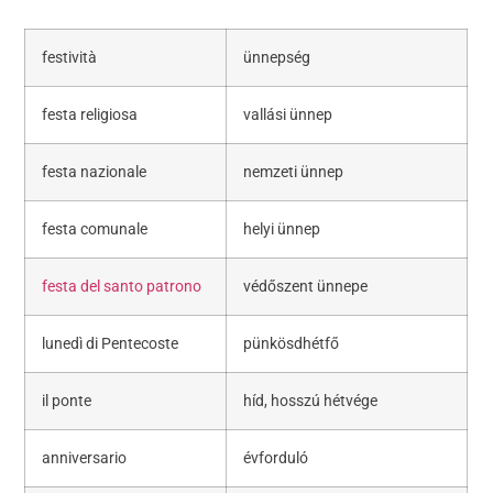
festività
ünnepség
festa religiosa
vallási ünnep
festa nazionale
nemzeti ünnep
festa comunale
helyi ünnep
festa del santo patrono
védőszent ünnepe
lunedì di Pentecoste
pünkösdhétfő
il ponte
híd, hosszú hétvége
anniversario
évforduló