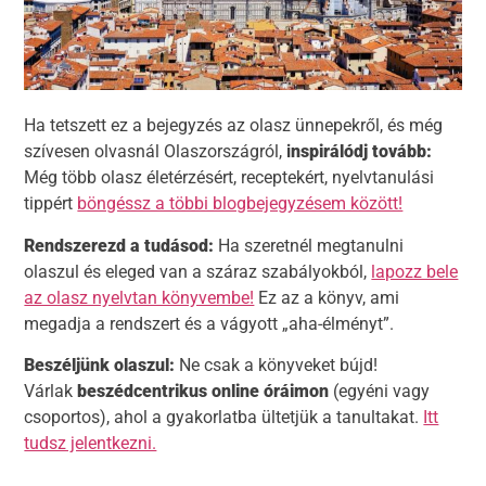
Ha tetszett ez a bejegyzés az olasz ünnepekről, és még
szívesen olvasnál Olaszországról,
i
nspirálódj tovább:
Még több olasz életérzésért, receptekért, nyelvtanulási
tippért
böngéssz a többi blogbejegyzésem között!
Rendszerezd a tudásod:
Ha szeretnél megtanulni
olaszul és eleged van a száraz szabályokból,
lapozz bele
az olasz nyelvtan könyvembe!
Ez az a könyv, ami
megadja a rendszert és a vágyott „aha-élményt”.
Beszéljünk olaszul:
Ne csak a könyveket bújd!
Várlak
beszédcentrikus online óráimon
(egyéni vagy
csoportos), ahol a gyakorlatba ültetjük a tanultakat.
Itt
tudsz jelentkezni.