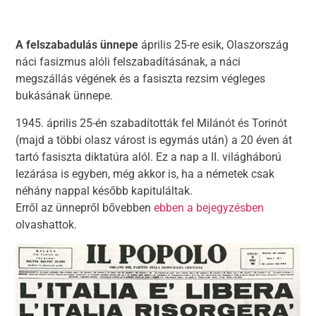
A felszabadulás ünnepe
április 25-re esik, Olaszország
náci fasizmus alóli felszabadításának, a náci
megszállás végének és a fasiszta rezsim végleges
bukásának ünnepe.
1945. április 25-én szabadították fel Milánót és Torinót
(majd a többi olasz várost is egymás után) a 20 éven át
tartó fasiszta diktatúra alól. Ez a nap a II. világháború
lezárása is egyben, még akkor is, ha a németek csak
néhány nappal később kapituláltak.
Erről az ünnepről bővebben
ebben a bejegyzésben
olvashattok.