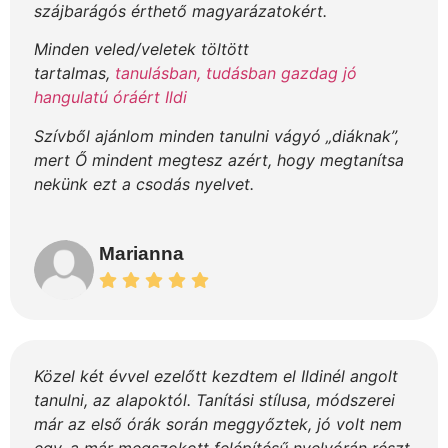
szájbarágós érthető magyarázatokért.
Minden veled/veletek töltött
tartalmas,
tanulásban, tudásban gazdag jó
hangulatú óráért Ildi
Szívből ajánlom minden tanulni vágyó „diáknak”,
mert Ő mindent megtesz azért, hogy megtanítsa
nekünk ezt a csodás nyelvet.
Marianna
Közel két évvel ezelőtt kezdtem el Ildinél angolt
tanulni, az alapoktól. Tanítási stílusa, módszerei
már az első órák során meggyőztek, jó volt nem
egy, a már megszokott felépítésű nyelvórán részt