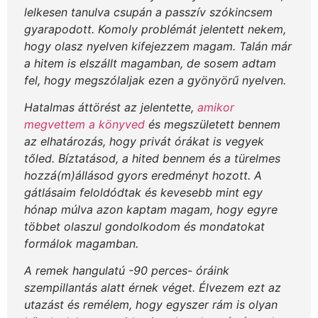
lelkesen tanulva csupán a passzív szókincsem
gyarapodott. Komoly problémát jelentett nekem,
hogy olasz nyelven kifejezzem magam. Talán már
a hitem is elszállt magamban, de sosem adtam
fel, hogy megszólaljak ezen a gyönyörű nyelven.
Hatalmas áttörést az jelentette,
amikor
megvettem a könyved
és megszületett bennem
az elhatározás, hogy privát órákat is vegyek
tőled. Bíztatásod, a hited bennem és a türelmes
hozzá(m)állásod gyors eredményt hozott. A
gátlásaim feloldódtak és kevesebb mint egy
hónap múlva azon kaptam magam, hogy egyre
többet olaszul gondolkodom és mondatokat
formálok magamban.
A remek hangulatú -90 perces- óráink
szempillantás alatt érnek véget. Élvezem ezt az
utazást és remélem, hogy egyszer rám is olyan