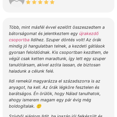
Több, mint másfél évvel ezelőtt összeszedtem a
bátorságomat és jelentkeztem egy
újrakezdő
csoportba
Ildihez. Szuper döntés volt! Az órák
mindig jó hangulatban telnek, a kezdeti gátlások
gyorsan feloldódnak. Kis csoportban kezdtem, de
végül csak ketten maradtunk, így lett egy szuper
tanulótársam, akivel azóta lassan, de biztosan
haladunk a célunk felé.
Ildi remekül magyarázza el századszorra is az
anyagot, ha kell. Az órák légköre fesztelen és
barátságos. Én örülök, hogy Nálad tanulhatok,
ahogy ismerem magam egy pár évig még
boldogítalak. 🙂
Szívből ajánlom Ildit, ha igazán jól felkészült és