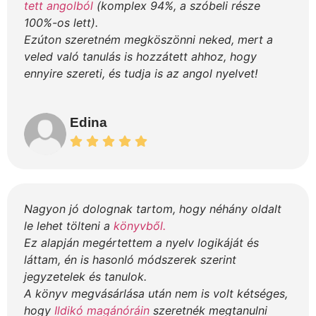
tett angolból
(komplex 94%, a szóbeli része
100%-os lett).
Ezúton szeretném megköszönni neked, mert a
veled való tanulás is hozzátett ahhoz, hogy
ennyire szereti, és tudja is az angol nyelvet!
Edina
Nagyon jó dolognak tartom, hogy néhány oldalt
le lehet tölteni a
könyvből.
Ez alapján megértettem a nyelv logikáját és
láttam, én is hasonló módszerek szerint
jegyzetelek és tanulok.
A könyv megvásárlása után nem is volt kétséges,
hogy
Ildikó magánóráin
szeretnék megtanulni