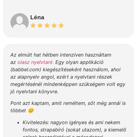
Léna
Az elmúlt hat hétben intenzíven használtam
az
olasz nyelvtant.
Egy olyan applikáció
(babbel.com) kiegészítéseként használom, ahol
az alapnyelv angol, ezért a nyelvtani részek
megértésénél mindenképpen szükségem volt egy
jó nyelvtani könyvre.
Pont azt kaptam, amit reméltem, sőt még annál is
többet 😊
Kivitelezés: nagyon igényes és ami nekem
fontos, strapabíró (sokat utazom), a kiemelő
színek használatával a másodszori,