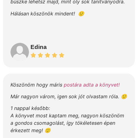
büszke lehetsz majd, mint oly sok tanítványodra.
Hálásan köszönök mindent! 🙂
Edina
Köszönöm hogy máris
postára adta a könyvet!
Már nagyon várom, igen sok jót olvastam róla. 🙂
1 nappal később:
A könyvet most kaptam meg, nagyon köszönöm
a gondos csomagolást, így tökéletesen épen
érkezett meg! 🙂