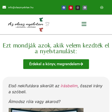
info@olasznyelvtan.hu
Ezt mondják azok, akik velem kezdték el
a nyelvtanulást:
Érdekel a könyv, megrendelem
Első nekifutásra sikerült az
írásbelim
, ősszel irány
a szóbeli.
Álmodsz róla vagy akarod?