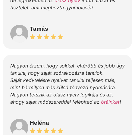
de legfőképpen az
olasz nyelv
iránti alázat és
tisztelet, ami meghozta gyümölcsét!
Tamás
Nagyon érzem, hogy sokkal eltérőbb és jobb úgy
tanulni, hogy saját szórakozásra tanulok.
Saját kedvtelésre nyelvet tanulni teljesen más,
mint bármilyen más külső tényező nyomására.
Nagyon tetszik az olasz nyelv logikája és az,
ahogy saját módszereddel felépíted az
óráinkat
!
Heléna