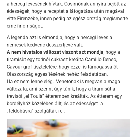
a herceg levesének hívtak. Cosimónak annyira bejött az
édességek, hogy a receptet a látogatása után magával
vitte Firenzébe, innen pedig az egész ország megismerte
eme finomságot.
A legenda azt is elmondja, hogy a hercegi leves a
nemesek kedvenc desszertjévé vált.
A nem hivatalos változat viszont azt mondja
, hogy a
tiramisùt egy torinói cukrász kreálta Camillo Benso,
Cavour gróf tiszteletére, hogy ezzel is támogassa őt
Olaszország egyesítésének nehéz feladatában.
Ha ez nem lenne elég, Venetónak is megvan a maga
változata, ami szerint úgy tűnik, hogy a tiramisùt a
trevisói „el Toulà” étteremben kreálták. Az étterem egy
bordélyház közelében állt, és az édességet a
„feldobásra” szolgálták fel.