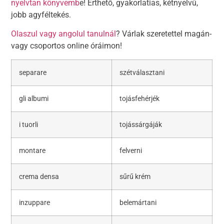
nyelvtan könyvemb
e! Érthető, gyakorlatias, kétnyelvű,
jobb agyféltekés.
Olaszul vagy angolul tanulnál
? Várlak szeretettel magán-
vagy csoportos online óráimon!
separare
szétválasztani
gli albumi
tojásfehérjék
i tuorli
tojássárgáják
montare
felverni
crema densa
sűrű krém
inzuppare
belemártani