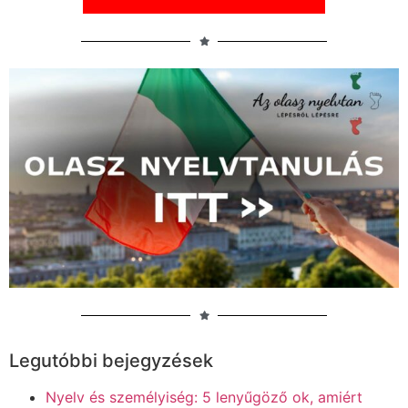
Legutóbbi bejegyzések
Nyelv és személyiség: 5 lenyűgöző ok, amiért