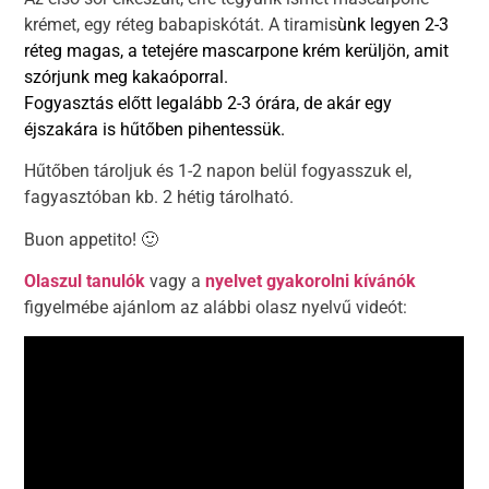
krémet, egy réteg babapiskótát. A tiramis
ùnk legyen 2-3
réteg magas, a tetejére mascarpone krém kerüljön, amit
szórjunk meg kakaóporral.
Fogyasztás előtt legalább 2-3 órára, de akár egy
éjszakára is hűtőben pihentessük.
Hűtőben tároljuk és 1-2 napon belül fogyasszuk el,
fagyasztóban kb. 2 hétig tárolható.
Buon appetito! 🙂
Olaszul tanulók
vagy a
nyelvet gyakorolni kívánók
figyelmébe ajánlom az alábbi olasz nyelvű videót: