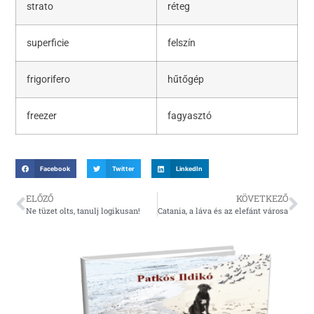
strato
réteg
superficie
felszín
frigorifero
hűtőgép
freezer
fagyasztó
Facebook
Twitter
LinkedIn
ELŐZŐ
KÖVETKEZŐ
Ne tüzet olts, tanulj logikusan!
Catania, a láva és az elefánt városa