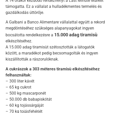
A 14 órakor kezdődő rendezvényt a Last Minute Market
támogatta. Ez a vállalat a hulladékmentes termelés és
gazdálkodás úttörője.
A Galbani a Banco Alimentare vállalattal együtt a rekord
megdöntéséhez szükséges alapanyagokat ingyen
15.000 adag tiramisù
bocsátotta rendelkezésre a
elkészítéséhez.
A 15.000 adag tiramisùt szétosztották a látogatók
között, a maradékot pedig becsomagolták és ingyen
kiszállították a rászorulóknak.
A cukrászok a 303 méteres tiramisù elkészítéséhez
felhasználtak:
– 300 liter kávét
– 65 kg cukrot
– 500 kg mascarponét
– 50.000 db babapiskótát
– 60 kg tojássárgáját
– 70 kg tojásfehérjét