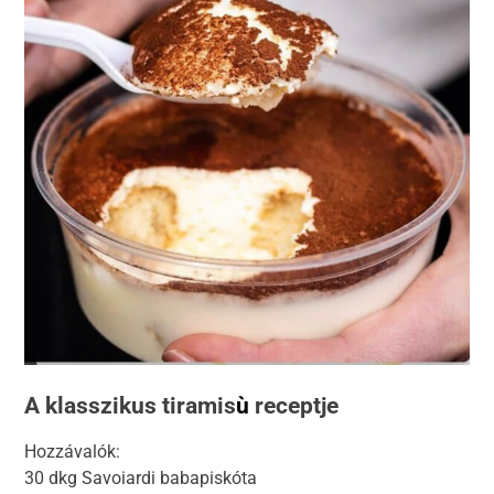
A klasszikus tiramis
ù
receptje
Hozzávalók:
30 dkg Savoiardi babapiskóta