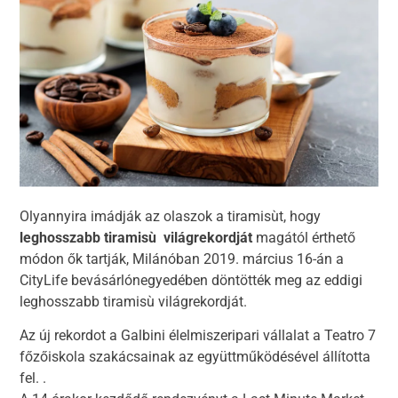
Olyannyira imádják az olaszok a tiramisùt, hogy
leghosszabb tiramisù világrekordját
magától érthető
módon ők tartják, Milánóban 2019. március 16-án a
CityLife bevásárlónegyedében döntötték meg az eddigi
leghosszabb tiramisù világrekordját.
Az új rekordot a Galbini élelmiszeripari vállalat a Teatro 7
főzőiskola szakácsainak az együttműködésével állította
fel. .