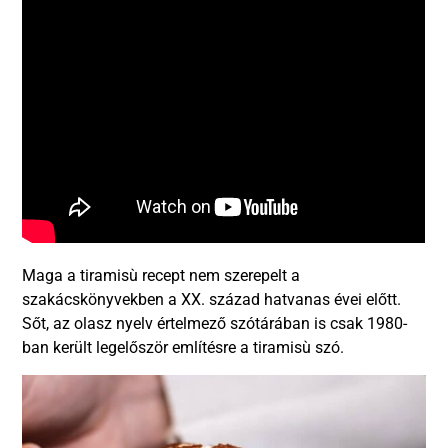
Maga a tiramisù recept nem szerepelt a
szakácskönyvekben a XX. század hatvanas évei előtt.
Sőt, az olasz nyelv értelmező szótárában is csak 1980-
ban került legelőször említésre a tiramisù szó.