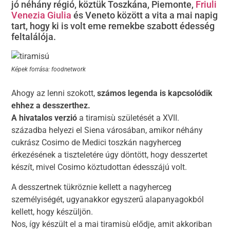
jó néhány régió, köztük
Toszkána, Piemonte,
Friuli
Venezia Giulia
és Veneto között a vita a mai napig
tart, hogy ki is volt eme remekbe szabott édesség
feltalálója.
Képek forrása: foodnetwork
Ahogy az lenni szokott,
számos legenda is kapcsolódik
ehhez a desszerthez.
A hivatalos verzió
a tiramisù születését a XVII.
századba helyezi el Siena városában, amikor néhány
cukrász Cosimo de Medici toszkán nagyherceg
érkezésének a tiszteletére úgy döntött, hogy desszertet
készít, mivel Cosimo köztudottan édesszájú volt.
A desszertnek tükröznie kellett a nagyherceg
személyiségét, ugyanakkor egyszerű alapanyagokból
kellett, hogy készüljön.
Nos, így készült el a mai tiramisù elődje, amit akkoriban