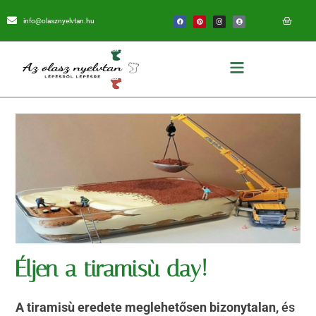
info@olasznyelvtan.hu
Éljen a tiramisù day!
A tiramisù eredete meglehetősen bizonytalan,
és