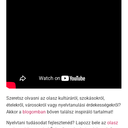
Szeretsz olvasni az olasz kultúráról, szokásokról,
ételekről, városokról vagy nyelvtanulási érdekességekről?
Akkor a
blogomban
bőven találsz inspiráló tartalmat!
Nyelvtani tudásodat fejlesztenéd? Lapozz bele az
olasz