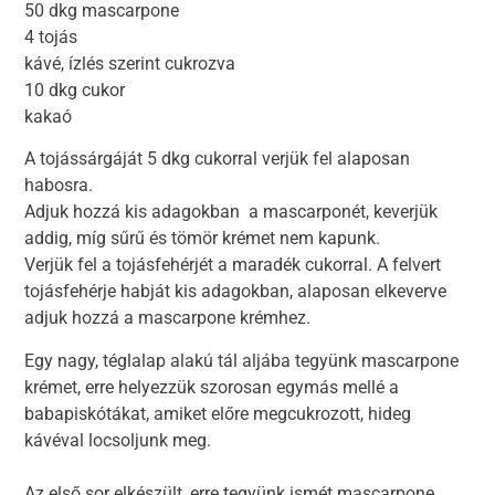
50 dkg mascarpone
4 tojás
kávé, ízlés szerint cukrozva
10 dkg cukor
kakaó
A tojássárgáját 5 dkg cukorral verjük fel alaposan
habosra.
Adjuk hozzá kis adagokban a mascarponét, keverjük
addig, míg sűrű és tömör krémet nem kapunk.
Verjük fel a tojásfehérjét a maradék cukorral. A felvert
tojásfehérje habját kis adagokban, alaposan elkeverve
adjuk hozzá a mascarpone krémhez.
Egy nagy, téglalap alakú tál aljába tegyünk mascarpone
krémet, erre helyezzük szorosan egymás mellé a
babapiskótákat, amiket előre megcukrozott, hideg
kávéval locsoljunk meg.
Az első sor elkészült, erre tegyünk ismét mascarpone