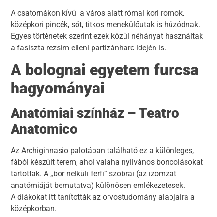
A csatornákon kívül a város alatt római kori romok,
középkori pincék, sőt, titkos menekülőutak is húzódnak.
Egyes történetek szerint ezek közül néhányat használtak
a fasiszta rezsim elleni partizánharc idején is.
A bolognai egyetem furcsa
hagyományai
Anatómiai színház – Teatro
Anatomico
Az Archiginnasio palotában található ez a különleges,
fából készült terem, ahol valaha nyilvános boncolásokat
tartottak. A „bőr nélküli férfi” szobrai (az izomzat
anatómiáját bemutatva) különösen emlékezetesek.
A diákokat itt tanították az orvostudomány alapjaira a
középkorban.