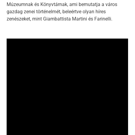
Múzeumnak és Könyvtárnak, ami bemutatja a város
gazdag zenei történelmét, beleértve olyan híres
zenészeket, mint Giambattista Martini és Farinelli.