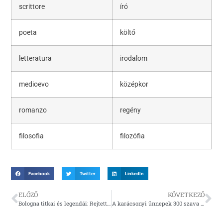
scrittore
író
poeta
költő
letteratura
irodalom
medioevo
középkor
romanzo
regény
filosofia
filozófia
Facebook
Twitter
LinkedIn
ELŐZŐ
KÖVETKEZŐ
Bologna titkai és legendái: Rejtett látnivalók Itáliában 1.
A karácsonyi ünnepek 300 szava és kifejezése