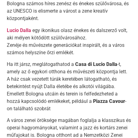
Bologna számos híres zenész és énekes szülővárosa, és
az UNESCO is elismerte a várost a zene kreatív
központjaként.
Lucio Dalla
egy ikonikus olasz énekes és dalszerző volt,
aki mélyen kötődött szülővárosához.
Zenéje és művészete generációkat inspirált, és a város
számos helyszíne őrzi emlékét.
Ha itt jársz, meglátogathatod a
Casa di Lucio Dalla
-t,
amely az ő egykori otthona és művészeti központja lett.
A ház csak vezetett túrák keretében látogatható, és
betekintést nyújt Dalla életébe és alkotói világába.
Emellett Bologna utcáin és terein is felfedezheted a
hozzá kapcsolódó emlékeket, például a
Piazza Cavour
-
on található szobrát
A város zenei öröksége magában foglalja a klasszikus és
operai hagyományokat, valamint a jazz és kortárs zenei
műfajokat is. Bologna otthont ad a Nemzetközi Zenei