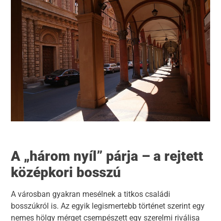
A „három nyíl” párja – a rejtett
középkori bosszú
A városban gyakran mesélnek a titkos családi
bosszúkról is. Az egyik legismertebb történet szerint egy
nemes hölgy mérget csempészett egy szerelmi riválisa