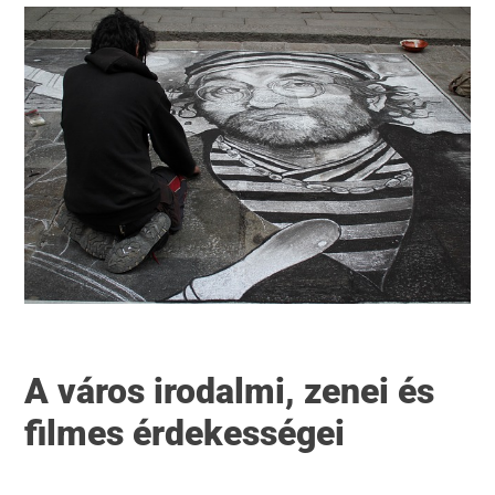
A város irodalmi
, zenei
és
filmes érdekessége
i