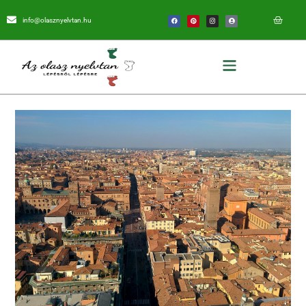
info@olasznyelvtan.hu