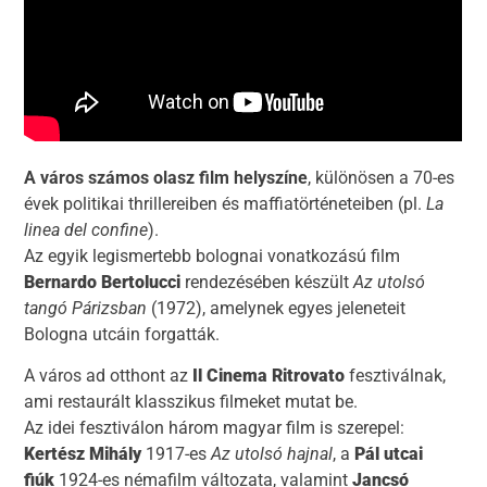
A város számos olasz film helyszíne
, különösen a 70-es
évek politikai thrillereiben és maffiatörténeteiben (pl.
La
linea del confine
).
Az egyik legismertebb bolognai vonatkozású film
Bernardo Bertolucci
rendezésében készült
Az utolsó
tangó Párizsban
(1972), amelynek egyes jeleneteit
Bologna utcáin forgatták.
A város ad otthont az
Il Cinema Ritrovato
fesztiválnak,
ami restaurált klasszikus filmeket mutat be.
Az idei fesztiválon három magyar film is szerepel:
Kertész Mihály
1917-es
Az utolsó hajnal
, a
Pál utcai
fiúk
1924-es némafilm változata, valamint
Jancsó