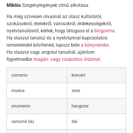
Miklós
Szegénylegények
című alkotása.
Ha még szívesen olvasnál az olasz kultúráról,
szokásokról, ételekről, városokról, érdekességekről,
nyelvtanulásról, kérlek, hogy látogass el a
blogomra
.
Ha olaszul tanulsz és a nyelvtannal kapcsolatos
ismereteidet bővítenéd, lapozz bele
a könyvembe
.
Ha olaszul vagy angolul tanulnál, ajánlom
figyelmedbe
magán- vagy csoportos óráimat
.
concerto
koncert
musica
zene
strumento
hangszer
canzone (la)
dal