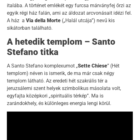
italába. A történet emlékét egy furcsa márványfej őrzi az
egyik régi ház falán, ami az áldozat arcvonásait idézi fel.
A ház a
Via della Morte
(„Halál utcája”) nevű kis
sikátorban található.
A hetedik templom – Santo
Stefano titka
A Santo Stefano komplexumot „
Sette Chiese
” (Hét
templom) néven is ismerik, de ma már csak négy
templom látható. Az eredeti hét szakrális tér a
jeruzsálemi szent helyek szimbolikus másolata volt,
egyfajta középkori „spirituális térkép”. Ma is
zarándokhely, és különleges energia lengi körül.