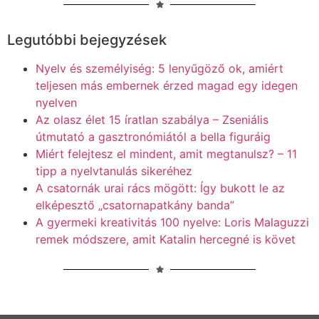
Legutóbbi bejegyzések
Nyelv és személyiség: 5 lenyűgöző ok, amiért
teljesen más embernek érzed magad egy idegen
nyelven
Az olasz élet 15 íratlan szabálya – Zseniális
útmutató a gasztronómiától a bella figuráig
Miért felejtesz el mindent, amit megtanulsz? – 11
tipp a nyelvtanulás sikeréhez
A csatornák urai rács mögött: Így bukott le az
elképesztő „csatornapatkány banda”
A gyermeki kreativitás 100 nyelve: Loris Malaguzzi
remek módszere, amit Katalin hercegné is követ