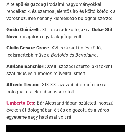
A település gazdag irodalmi hagyományokkal
rendelkezik, és számos jelentős író és költő kötődik a
városhoz. Íme néhány kiemelkedő bolognai szerző:
Guido Guinizelli
:
XIII. századi költő, aki a
Dolce Stil
Novo
mozgalom egyik alapítója volt.
Giulio Cesare Croce
: XVI. századi író és költő,
legismertebb műve a
Bertoldo és Bertoldino
.
Adriano Banchieri
: XVII
. századi szerző, aki főként
szatirikus és humoros műveiről ismert.
Alfredo Testoni
: XIX-XX. századi drámaíró, aki a
bolognai dialektusban is alkotott.
Umberto Eco
:
Bár Alessandriában született, hosszú
éveken át Bolognában élt és dolgozott, és a város
egyeteme nagy hatással volt rá.