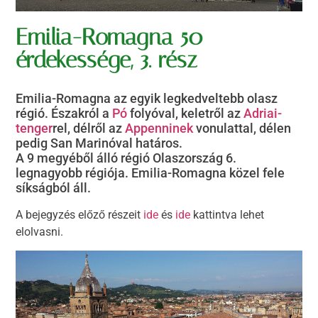
Emilia-Romagna 50
érdekessége, 3. rész
Emilia-Romagna az egyik legkedveltebb olasz
régió. Északról a
Pó
folyóval, keletről az
Adriai-
tenger
rel, délről az
Appenninek
vonulattal, délen
pedig San Marinóval határos.
A 9 megyéből álló régió Olaszország 6.
legnagyobb régiója. Emilia-Romagna közel fele
síkságból áll.
A bejegyzés előző részeit
ide
és
ide
kattintva lehet
elolvasni.