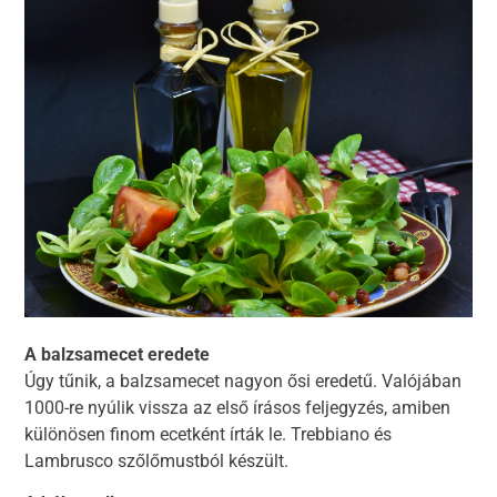
A balzsamecet eredete
Úgy tűnik, a balzsamecet nagyon ősi eredetű. Valójában
1000-re nyúlik vissza az első írásos feljegyzés, amiben
különösen finom ecetként írták le. Trebbiano és
Lambrusco szőlőmustból készült.