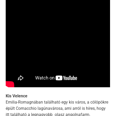
Kis Velence
Emilia-Romagnában található egy kis város, a cölöpökre
épült Comacchio lagúnavárosa, ami arról is híres, hogy
itt található a legnagyobb olasz angolnafarm.