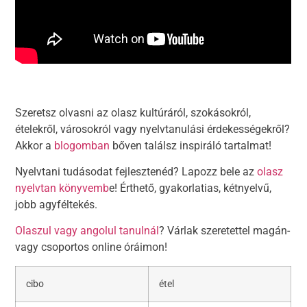
Szeretsz olvasni az olasz kultúráról, szokásokról,
ételekről, városokról vagy nyelvtanulási érdekességekről?
Akkor a
blogomban
bőven találsz inspiráló tartalmat!
Nyelvtani tudásodat fejlesztenéd? Lapozz bele az
olasz
nyelvtan könyvemb
e! Érthető, gyakorlatias, kétnyelvű,
jobb agyféltekés.
Olaszul vagy angolul tanulnál
? Várlak szeretettel magán-
vagy csoportos online óráimon!
cibo
étel