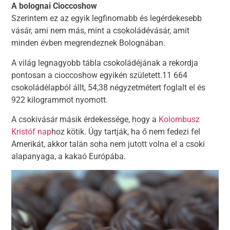
A bolognai Cioccoshow
Szerintem ez az egyik legfinomabb és legérdekesebb
vásár, ami nem más, mint a csokoládévásár, amit
minden évben megrendeznek Bolognában.
A világ legnagyobb tábla csokoládéjának a rekordja
pontosan a cioccoshow egyikén született.11 664
csokoládélapból állt, 54,38 négyzetmétert foglalt el és
922 kilogrammot nyomott.
A csokivásár másik érdekessége, hogy a
Kolombusz
Kristóf nap
hoz kötik. Úgy tartják, ha ő nem fedezi fel
Amerikát, akkor talán soha nem jutott volna el a csoki
alapanyaga, a kakaó Európába.