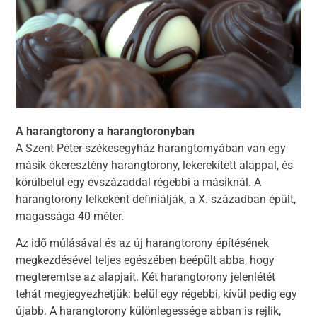
A harangtorony a harangtoronyban
A Szent Péter-székesegyház harangtornyában van egy
másik ókeresztény harangtorony, lekerekített alappal, és
körülbelül egy évszázaddal régebbi a másiknál. A
harangtorony lelkeként definiálják, a X. században épült,
magassága 40 méter.
Az idő múlásával és az új harangtorony építésének
megkezdésével teljes egészében beépült abba, hogy
megteremtse az alapjait. Két harangtorony jelenlétét
tehát megjegyezhetjük: belül egy régebbi, kívül pedig egy
újabb. A harangtorony különlegessége abban is rejlik,