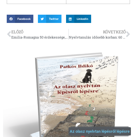
Facebook
Twitter
LinkedIn
ELŐZŐ
KÖVETKEZŐ
Emilia-Romagna 50 érdekessége, 2. rész
Nyelvtanulás idősebb korban: 60 felett sem késő elkezdeni!
Az olasz nyelvtan lépésről lépésre