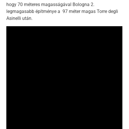
hogy 70 méteres magasságával Bologna 2.
legmagasabb építménye a 97 méter magas Torre degli
Asinelli után.