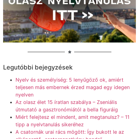
Legutóbbi bejegyzések
Nyelv és személyiség: 5 lenyűgöző ok, amiért
teljesen más embernek érzed magad egy idegen
nyelven
Az olasz élet 15 íratlan szabálya – Zseniális
útmutató a gasztronómiától a bella figuráig
Miért felejtesz el mindent, amit megtanulsz? – 11
tipp a nyelvtanulás sikeréhez
A csatornák urai rács mögött: Így bukott le az