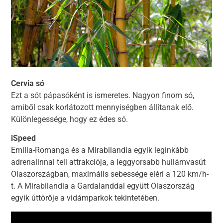
Cervia só
Ezt a sót pápasóként is ismeretes. Nagyon finom só,
amiből csak korlátozott mennyiségben állítanak elő.
Különlegessége, hogy ez édes só.
iSpeed
Emilia-Romanga és a Mirabilandia egyik leginkább
adrenalinnal teli attrakciója, a leggyorsabb hullámvasút
Olaszországban, maximális sebessége eléri a 120 km/h-
t. A Mirabilandia a Gardalanddal együtt Olaszország
egyik úttörője a vidámparkok tekintetében.