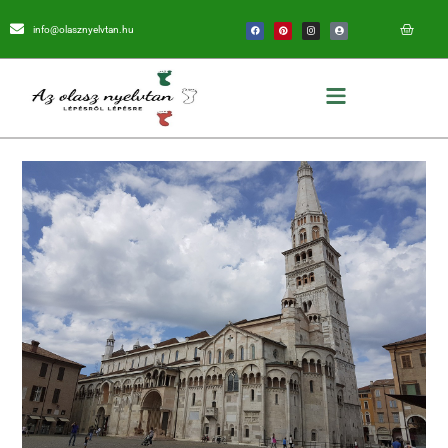
info@olasznyelvtan.hu