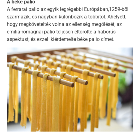
A béke palio
A ferrarai palio az egyik legrégebbi Európában,1259-ből
származik, és nagyban különbözik a többitől. Ahelyett,
hogy megkövetelték volna az ellenség megölését, az
emilia-romagnai palio teljesen eltörölte a háborús
aspektust, és ezzel kiérdemelte béke palio címet.