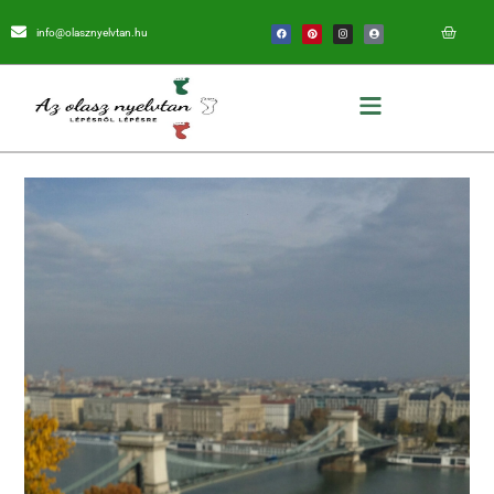
info@olasznyelvtan.hu