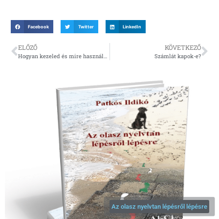
Facebook
Twitter
LinkedIn
ELŐZŐ
KÖVETKEZŐ
Hogyan kezeled és mire használod fel az adataimat?
Számlát kapok-e?
Az olasz nyelvtan lépésről lépésre