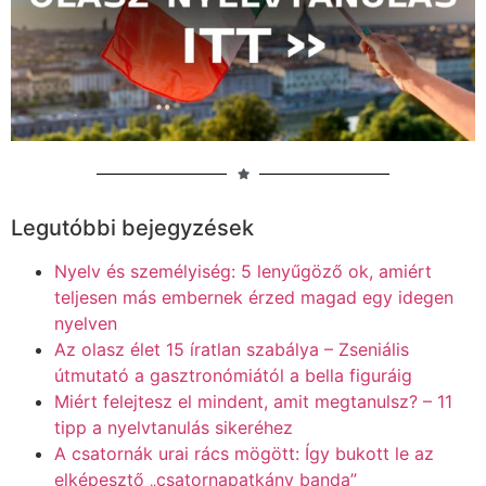
Legutóbbi bejegyzések
Nyelv és személyiség: 5 lenyűgöző ok, amiért
teljesen más embernek érzed magad egy idegen
nyelven
Az olasz élet 15 íratlan szabálya – Zseniális
útmutató a gasztronómiától a bella figuráig
Miért felejtesz el mindent, amit megtanulsz? – 11
tipp a nyelvtanulás sikeréhez
A csatornák urai rács mögött: Így bukott le az
elképesztő „csatornapatkány banda”