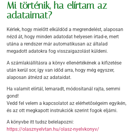
Mi történik, ha elírtam az
adataimat?
Kérlek, hogy mielőtt elküldöd a megrendelést, alaposan
nézd át, hogy minden adatodat helyesen írtad-e, mert
utána a rendszer már automatikusan az általad
megadott adatokra fog visszaigazolást küldeni.
A számlakiállításra a könyv ellenértékének a kifizetése
után kerül sor, így van időd arra, hogy még egyszer,
alaposan átnézd az adataidat.
Ha valamit elírtál, lemaradt, módosítanál rajta, semmi
gond!
Vedd fel velem a kapcsolatot az elérhetőségeim egyikén,
és az ott megkapott instrukciók szerint fogok eljárni.
A könyvbe itt tudsz belelapozni:
https://olasznyelvtan.hu/olasz-nyelvkonyv/