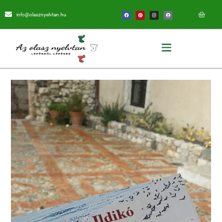
info@olasznyelvtan.hu