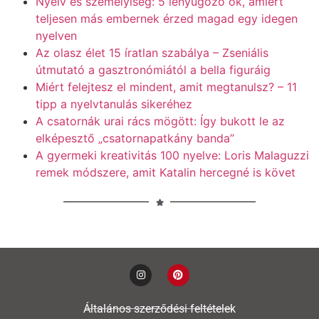
Nyelv és személyiség: 5 lenyűgöző ok, amiért
teljesen más embernek érzed magad egy idegen
nyelven
Az olasz élet 15 íratlan szabálya – Zseniális
útmutató a gasztronómiától a bella figuráig
Miért felejtesz el mindent, amit megtanulsz? – 11
tipp a nyelvtanulás sikeréhez
A csatornák urai rács mögött: Így bukott le az
elképesztő „csatornapatkány banda”
A gyermeki kreativitás 100 nyelve: Loris Malaguzzi
remek módszere, amit Katalin hercegné is követ
Általános szerződési feltételek