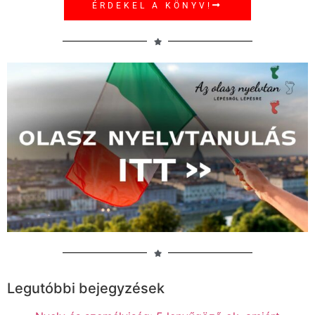
ÉRDEKEL A KÖNYV!
Legutóbbi bejegyzések