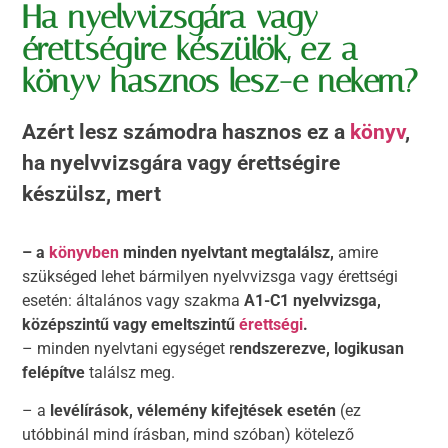
Ha nyelvvizsgára vagy
érettségire készülök, ez a
könyv hasznos lesz-e nekem?
Azért lesz számodra hasznos ez a
könyv
,
ha nyelvvizsgára vagy érettségire
készülsz, mert
– a
könyvben
minden nyelvtant megtalálsz,
amire
szükséged lehet bármilyen nyelvvizsga vagy érettségi
esetén: általános vagy szakma
A1-C1 nyelvvizsga,
középszintű vagy emeltszintű
érettségi
.
– minden nyelvtani egységet r
endszerezve, logikusan
felépítve
találsz meg.
– a
levélírások, vélemény kifejtések esetén
(ez
utóbbinál mind írásban, mind szóban) kötelező