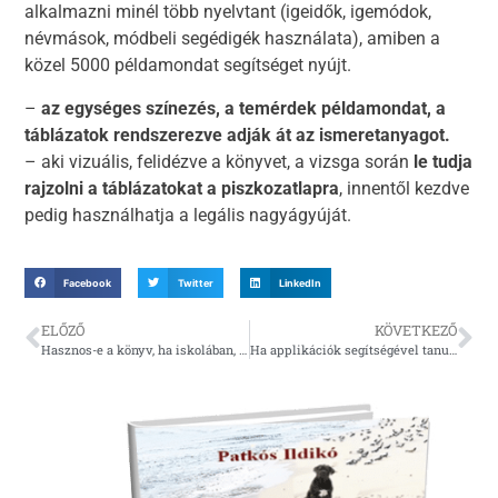
alkalmazni minél több nyelvtant (igeidők, igemódok,
névmások, módbeli segédigék használata), amiben a
közel 5000 példamondat segítséget nyújt.
–
az egységes színezés, a temérdek példamondat, a
táblázatok rendszerezve adják át az ismeretanyagot.
– aki vizuális, felidézve a könyvet, a vizsga során
le tudja
rajzolni a táblázatokat a piszkozatlapra
, innentől kezdve
pedig használhatja a legális nagyágyúját.
Facebook
Twitter
LinkedIn
ELŐZŐ
KÖVETKEZŐ
Hasznos-e a könyv, ha iskolában, tanfolyamon tanulom az olaszt?
Ha applikációk segítségével tanulok, hasznos lesz-e nekem ez a könyv?