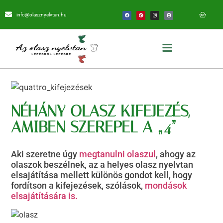
info@olasznyelvtan.hu
NÉHÁNY OLASZ KIFEJEZÉS,
AMIBEN SZEREPEL A „4”
Aki szeretne úgy
megtanulni olaszul
, ahogy az
olaszok beszélnek, az a helyes olasz nyelvtan
elsajátítása mellett különös gondot kell, hogy
fordítson a kifejezések, szólások,
mondások
elsajátítására is.