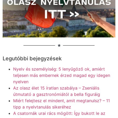
Legutóbbi bejegyzések
Nyelv és személyiség: 5 lenyűgöző ok, amiért
teljesen más embernek érzed magad egy idegen
nyelven
Az olasz élet 15 íratlan szabálya – Zseniális
útmutató a gasztronómiától a bella figuráig
Miért felejtesz el mindent, amit megtanulsz? – 11
tipp a nyelvtanulás sikeréhez
A csatornák urai rács mögött: Így bukott le az