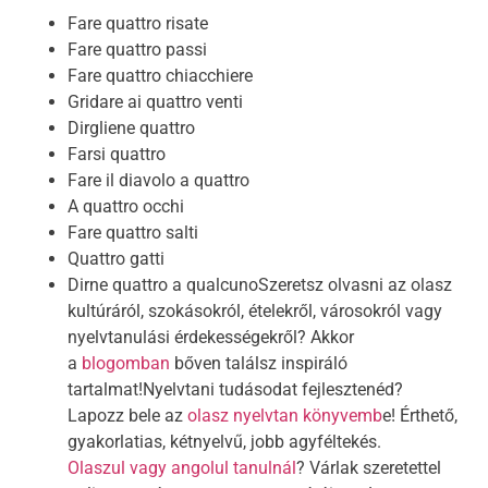
Fare quattro risate
Fare quattro passi
Fare quattro chiacchiere
Gridare ai quattro venti
Dirgliene quattro
Farsi quattro
Fare il diavolo a quattro
A quattro occhi
Fare quattro salti
Quattro gatti
Dirne quattro a qualcunoSzeretsz olvasni az olasz
kultúráról, szokásokról, ételekről, városokról vagy
nyelvtanulási érdekességekről? Akkor
a
blogomban
bőven találsz inspiráló
tartalmat!Nyelvtani tudásodat fejlesztenéd?
Lapozz bele az
olasz nyelvtan könyvemb
e! Érthető,
gyakorlatias, kétnyelvű, jobb agyféltekés.
Olaszul vagy angolul tanulnál
? Várlak szeretettel