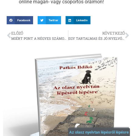
online magán- vagy csoportos óráimon!
Facebook
Twitter
LinkedIn
ELŐZŐ
KÖVETKEZŐ
MIÉRT PONT A NÉGYES SZÁMOT HASZNÁLJÁK AZ OLASZOK NÉHÁNY KIFEJEZÉSBEN?
EGY TARTALMAS ÉS JÓ NYELVÓRA 13 ÖSSZETEVŐJE
Az olasz nyelvtan lépésről lépésre