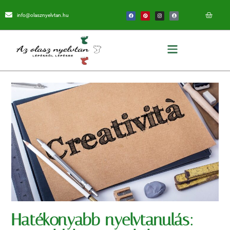
info@olasznyelvtan.hu
Hatékonyabb nyelvtanulás: