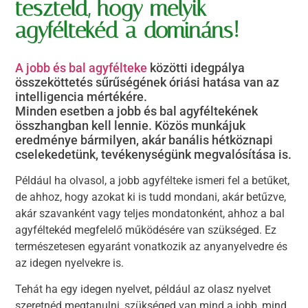
teszteld, hogy melyik
agyféltekéd a domináns!
A jobb és bal agyfélteke
közötti idegpálya
összeköttetés sűrűségének óriási hatása van az
intelligencia mértékére.
Minden esetben a jobb és bal agyféltekének
összhangban kell lennie. Közös munkájuk
eredménye bármilyen, akár banális hétköznapi
cselekedetünk, tevékenységünk megvalósítása is.
Például ha olvasol, a jobb agyfélteke ismeri fel a betűket,
de ahhoz, hogy azokat ki is tudd mondani, akár betűzve,
akár szavanként vagy teljes mondatonként, ahhoz a bal
agyféltekéd megfelelő működésére van szükséged. Ez
természetesen egyaránt vonatkozik az anyanyelvedre és
az idegen nyelvekre is.
Tehát ha egy idegen nyelvet, például az olasz nyelvet
szeretnéd megtanulni, szükséged van mind a jobb, mind