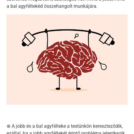
a bal agyféltekéd összehangolt munkájára.
⊗ A jobb és a bal agyfélteke a testünkön kereszteződik,
ezáltal, ha a jobb agyféltekét érintő probléma jelentkezik,