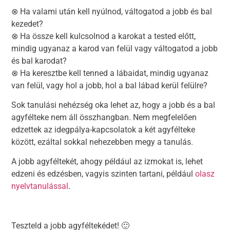
⊗ Ha valami után kell nyúlnod, váltogatod a jobb és bal
kezedet?
⊗ Ha össze kell kulcsolnod a karokat a tested előtt,
mindig ugyanaz a karod van felül vagy váltogatod a jobb
és bal karodat?
⊗ Ha keresztbe kell tenned a lábaidat, mindig ugyanaz
van felül, vagy hol a jobb, hol a bal lábad kerül felülre?
Sok tanulási nehézség oka lehet az, hogy a jobb és a bal
agyfélteke nem áll összhangban. Nem megfelelően
edzettek az idegpálya-kapcsolatok a két agyfélteke
között, ezáltal sokkal nehezebben megy a tanulás.
A jobb agyféltekét, ahogy például az izmokat is, lehet
edzeni és edzésben, vagyis szinten tartani, például
olasz
nyelvtanulással
.
Teszteld a jobb agyféltekédet! 🙂