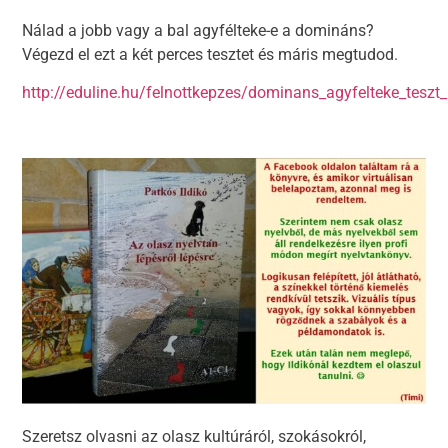
Nálad a jobb vagy a bal agyfélteke-e a domináns?
Végezd el ezt a két perces tesztet és máris megtudod.
http://eduline.hu/felnottkepzes/dominans_agyfelteke_tesz
Szeretsz olvasni az olasz kultúráról, szokásokról,