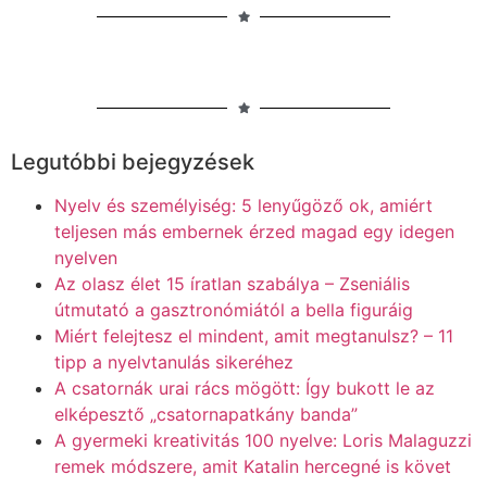
Legutóbbi bejegyzések
Nyelv és személyiség: 5 lenyűgöző ok, amiért
teljesen más embernek érzed magad egy idegen
nyelven
Az olasz élet 15 íratlan szabálya – Zseniális
útmutató a gasztronómiától a bella figuráig
Miért felejtesz el mindent, amit megtanulsz? – 11
tipp a nyelvtanulás sikeréhez
A csatornák urai rács mögött: Így bukott le az
elképesztő „csatornapatkány banda”
A gyermeki kreativitás 100 nyelve: Loris Malaguzzi
remek módszere, amit Katalin hercegné is követ