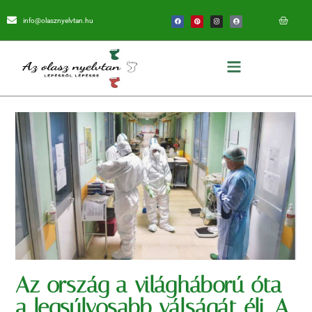
info@olasznyelvtan.hu
Az ország a világháború óta
a legsúlyosabb válságát éli. A