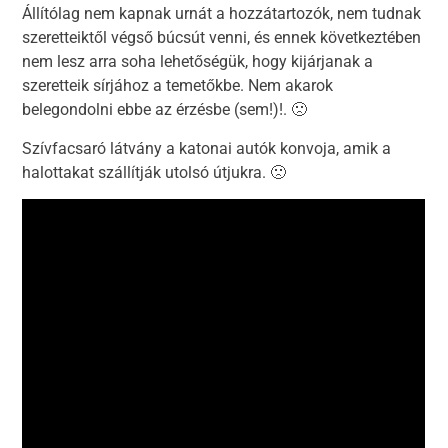
Állítólag nem kapnak urnát a hozzátartozók, nem tudnak
szeretteiktől végső búcsút venni, és ennek következtében
nem lesz arra soha lehetőségük, hogy kijárjanak a
szeretteik sírjához a temetőkbe. Nem akarok
belegondolni ebbe az érzésbe (sem!)!. 🙁
Szívfacsaró látvány a katonai autók konvoja, amik a
halottakat szállítják utolsó útjukra. 🙁