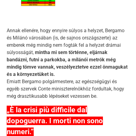
Annak ellenére, hogy ennyire súlyos a helyzet, Bergamo
és Milánó városában (is, de sajnos országszerte) az
emberek még mindig nem fogták fel a helyzet drámai
súlyosságát,
mintha mi sem történne, eljárnak
bandázni, futni a parkokba, a milánói metrók még
mindig tömve vannak, veszélyeztetve ezzel önmagukat
és a környezetüket is.
Emiatt Bergamo polgármestere, az egészségügyi és
egyéb szervek Conte miniszterelnökhöz fordultak, hogy
még drasztikusabb lépéseket vezessen be.
„È la crisi più difficile dal
dopoguerra. I morti non sono
numeri.”