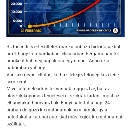
Biztosan ti is értesültetek már különböző hírforrásokból
arról, hogy Lombardiában, elsősorban Bergamóban fél
óránként hal meg napok óta egy ember. Anno ez a
háborúban volt így.
Van, aki orvosi ellátás, kórház, lélegeztetőgép közelébe
sem kerül.
Mivel a temetések is fel vannak függesztve, bár az
olaszok koporsós temetéseket szoktak tartani, most az
elhunytakat hamvasztják. Ennyi halottat a napi 24
órában dolgozó krematóriumok sem bírnak, így a
halottakat a katonai autókkal más régiók krematóriumai
szállítják.