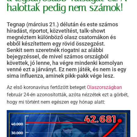
halottak pedig nem számok!
Tegnap (március 21.) délután és este számos
híradást, riportot, közvetítést, talk-showt
megnéztem különböző olasz csatornákon és
ebből készítettem egy rövid összegzést.
Senkit sem szeretnék riogatni az alábbi
bejegyzéssel, de mivel számos országból
követtek, jó lenne, ha végre mindenki komolyan
venné ezt a járványt. Ez nem játék, és nem is egy
sima influenza, aminek pikk-pakk vége lesz.
Az első koronavírus fertőzött beteget
Olaszországban
február 24-én azonosították, azóta nézzétek ezt a görbét,
hogy mi történt nem egészen egy hónap alatt: