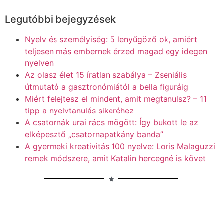
Legutóbbi bejegyzések
Nyelv és személyiség: 5 lenyűgöző ok, amiért
teljesen más embernek érzed magad egy idegen
nyelven
Az olasz élet 15 íratlan szabálya – Zseniális
útmutató a gasztronómiától a bella figuráig
Miért felejtesz el mindent, amit megtanulsz? – 11
tipp a nyelvtanulás sikeréhez
A csatornák urai rács mögött: Így bukott le az
elképesztő „csatornapatkány banda”
A gyermeki kreativitás 100 nyelve: Loris Malaguzzi
remek módszere, amit Katalin hercegné is követ