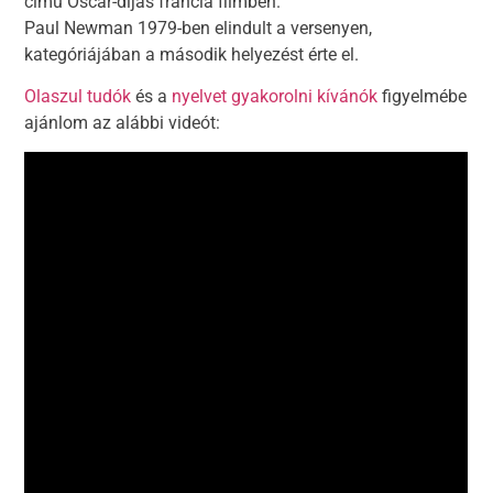
című Oscar-díjas francia filmben.
Paul Newman 1979-ben elindult a versenyen,
kategóriájában a második helyezést érte el.
Olaszul tudók
és a
nyelvet gyakorolni kívánók
figyelmébe
ajánlom az alábbi videót: