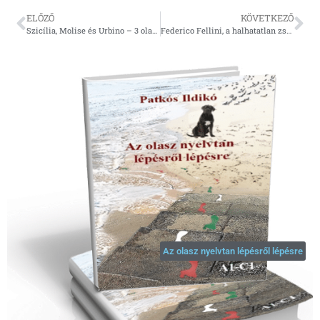
ELŐZŐ
KÖVETKEZŐ
Szicília, Molise és Urbino – 3 olasz büszkeség a New York Times 2020-as listáján
Federico Fellini, a halhatatlan zseni 106 éve született
Az olasz nyelvtan lépésről lépésre