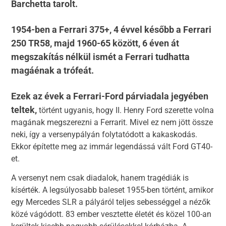
Barchetta tarolt.
1954-ben a Ferrari 375+, 4 évvel később a Ferrari
250 TR58, majd 1960-65 között, 6 éven át
megszakítás nélkül ismét a Ferrari tudhatta
magáénak a trófeát.
Ezek az évek a Ferrari-Ford párviadala jegyében
teltek,
történt ugyanis, hogy II. Henry Ford szerette volna
magának megszerezni a Ferrarit. Mivel ez nem jött össze
neki, így a versenypályán folytatódott a kakaskodás.
Ekkor építette meg az immár legendássá vált Ford GT40-
et.
A versenyt nem csak diadalok, hanem tragédiák is
kísérték. A legsúlyosabb baleset 1955-ben történt, amikor
egy Mercedes SLR a pályáról teljes sebességgel a nézők
közé vágódott. 83 ember vesztette életét és közel 100-an