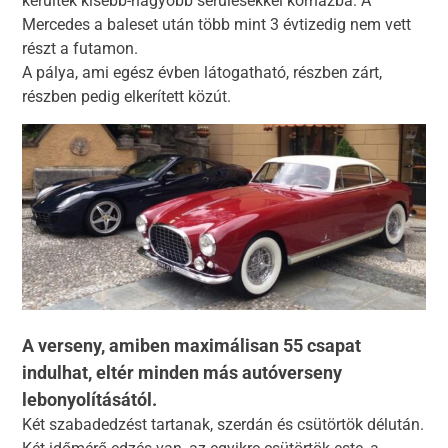
kerültek kisebb-nagyobb sérülésekkel kórházba. A
Mercedes a baleset után több mint 3 évtizedig nem vett
részt a futamon.
A pálya, ami egész évben látogatható, részben zárt,
részben pedig elkerített közút.
A verseny, amiben maximálisan 55 csapat
indulhat, eltér minden más autóverseny
lebonyolításától.
Két szabadedzést tartanak, szerdán és csütörtök délután.