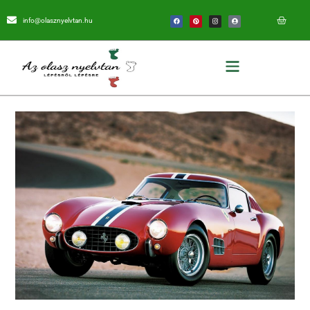
info@olasznyelvtan.hu