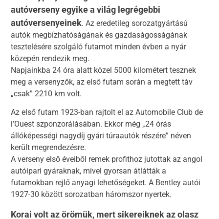
autóverseny egyike a világ legrégebbi
autóversenyeinek
. Az eredetileg sorozatgyártású
autók megbízhatóságának és gazdaságosságának
tesztelésére szolgáló futamot minden évben a nyár
közepén rendezik meg.
Napjainkba 24 óra alatt közel 5000 kilométert tesznek
meg a versenyzők, az első futam során a megtett táv
„csak” 2210 km volt.
Az első futam 1923-ban rajtolt el az Automobile Club de
l’Ouest szponzorálásában. Ekkor még „24 órás
állóképességi nagydíj gyári túraautók részére” néven
került megrendezésre.
A verseny első éveiből remek profithoz jutottak az angol
autóipari gyáraknak, mivel gyorsan átlátták a
futamokban rejlő anyagi lehetőségeket. A Bentley autói
1927-30 között sorozatban háromszor nyertek.
Korai volt az örömük, mert sikereiknek az olasz