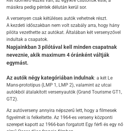
Két időmérő edzés van, az egyikre csütörtök este, a
másikra pedig péntek délután kerül sor.
A versenyen csak kétüléses autók vehetnek részt.
A kezdeti időszakban nem volt szabály arra, hogy hány
pilóta vezethette az autókat. Általában két versenyzővel
indultak a csapatok.
Napjainkban 3 pilótával kell minden csapatnak
neveznie, akik maximum 4 óránként váltják
egymást.
Az autók négy kategóriában indulnak
: a két Le
Mans-prototípus (LMP 1, LMP 2), valamint az utcai
autókból átalakított versenyautók (Grand Tourisme GT1,
GT2).
Az autóverseny annyira népszerű lett, hogy a filmesek
figyelmét is felkeltette. Az 1964-es verseny központi
szerepet kapott az 1966-ban forgatott Egy férfi és egy nő