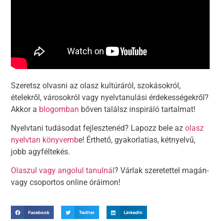
Szeretsz olvasni az olasz kultúráról, szokásokról,
ételekről, városokról vagy nyelvtanulási érdekességekről?
Akkor a
blogomban
bőven találsz inspiráló tartalmat!
Nyelvtani tudásodat fejlesztenéd? Lapozz bele az
olasz
nyelvtan könyvemb
e! Érthető, gyakorlatias, kétnyelvű,
jobb agyféltekés.
Olaszul vagy angolul tanulnál
? Várlak szeretettel magán-
vagy csoportos online óráimon!
Facebook
Twitter
LinkedIn