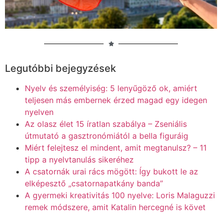
Legutóbbi bejegyzések
Nyelv és személyiség: 5 lenyűgöző ok, amiért
teljesen más embernek érzed magad egy idegen
nyelven
Az olasz élet 15 íratlan szabálya – Zseniális
útmutató a gasztronómiától a bella figuráig
Miért felejtesz el mindent, amit megtanulsz? – 11
tipp a nyelvtanulás sikeréhez
A csatornák urai rács mögött: Így bukott le az
elképesztő „csatornapatkány banda”
A gyermeki kreativitás 100 nyelve: Loris Malaguzzi
remek módszere, amit Katalin hercegné is követ