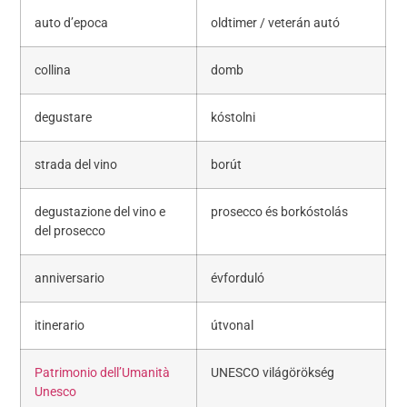
auto d’epoca
oldtimer / veterán autó
collina
domb
degustare
kóstolni
strada del vino
borút
degustazione del vino e
prosecco és borkóstolás
del prosecco
anniversario
évforduló
itinerario
útvonal
Patrimonio dell’Umanità
UNESCO világörökség
Unesco