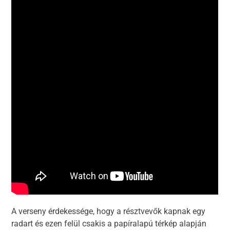
A verseny érdekessége, hogy a résztvevők kapnak egy
radart és ezen felül csakis a papíralapú térkép alapján