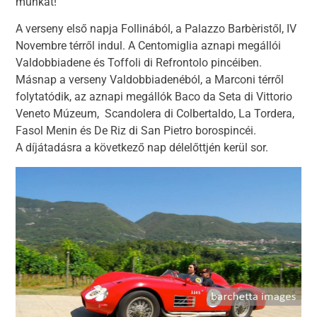
munkát!
A verseny első napja Follinából, a Palazzo Barbèristől, IV
Novembre térről indul. A Centomiglia aznapi megállói
Valdobbiadene és Toffoli di Refrontolo pincéiben.
Másnap a verseny Valdobbiadenéból, a Marconi térről
folytatódik, az aznapi megállók Baco da Seta di Vittorio
Veneto Múzeum, Scandolera di Colbertaldo, La Tordera,
Fasol Menin és De Riz di San Pietro borospincéi.
A díjátadásra a következő nap délelőttjén kerül sor.