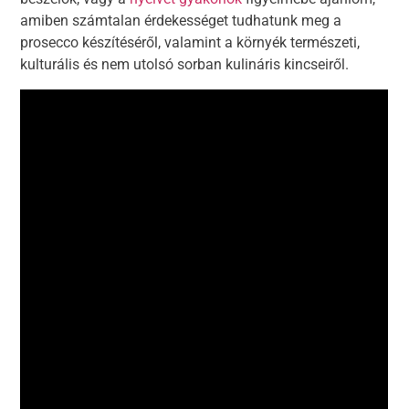
amiben számtalan érdekességet tudhatunk meg a
prosecco készítéséről, valamint a környék természeti,
kulturális és nem utolsó sorban kulináris kincseiről.