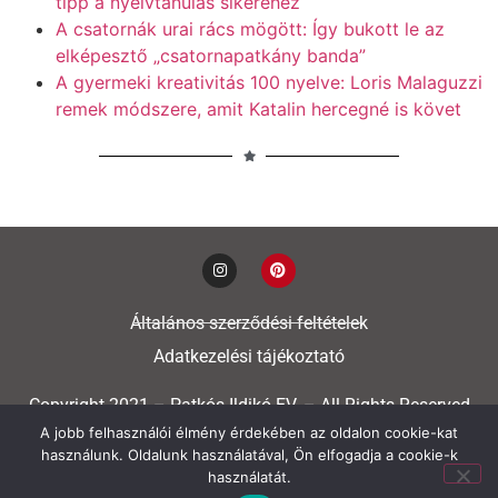
tipp a nyelvtanulás sikeréhez
A csatornák urai rács mögött: Így bukott le az
elképesztő „csatornapatkány banda”
A gyermeki kreativitás 100 nyelve: Loris Malaguzzi
remek módszere, amit Katalin hercegné is követ
Általános szerződési feltételek
Adatkezelési tájékoztató
Copyright 2021 – Patkós Ildikó EV. – All Rights Reserved
A jobb felhasználói élmény érdekében az oldalon cookie-kat
használunk. Oldalunk használatával, Ön elfogadja a cookie-k
használatát.