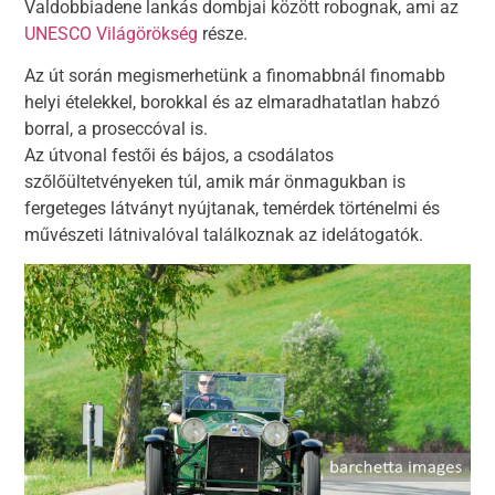
Valdobbiadene lankás dombjai között robognak, ami az
UNESCO Világörökség
része.
Az út során megismerhetünk a finomabbnál finomabb
helyi ételekkel, borokkal és az elmaradhatatlan habzó
borral, a proseccóval is.
Az útvonal festői és bájos, a csodálatos
szőlőültetvényeken túl, amik már önmagukban is
fergeteges látványt nyújtanak, temérdek történelmi és
művészeti látnivalóval találkoznak az idelátogatók.