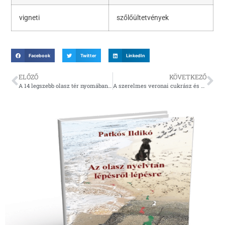
vigneti
szőlőültetvények
Facebook
Twitter
LinkedIn
ELŐZŐ
KÖVETKEZŐ
A 14 legszebb olasz tér nyomában 2.
A szerelmes veronai cukrász és az orosz torta esete