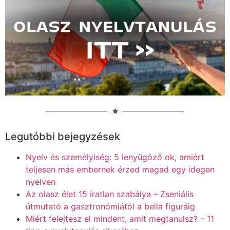
Legutóbbi bejegyzések
Nyelv és személyiség: 5 lenyűgöző ok, amiért
teljesen más embernek érzed magad egy idegen
nyelven
Az olasz élet 15 íratlan szabálya – Zseniális
útmutató a gasztronómiától a bella figuráig
Miért felejtesz el mindent, amit megtanulsz? – 11