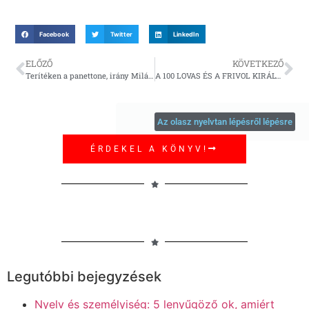
Facebook
Twitter
LinkedIn
ELŐZŐ
KÖVETKEZŐ
Terítéken a panettone, irány Milánó!
A 100 LOVAS ÉS A FRIVOL KIRÁLYNŐ LEGENDÁJA SZICÍLIÁBAN
Az olasz nyelvtan lépésről lépésre
ÉRDEKEL A KÖNYV!
Legutóbbi bejegyzések
Nyelv és személyiség: 5 lenyűgöző ok, amiért