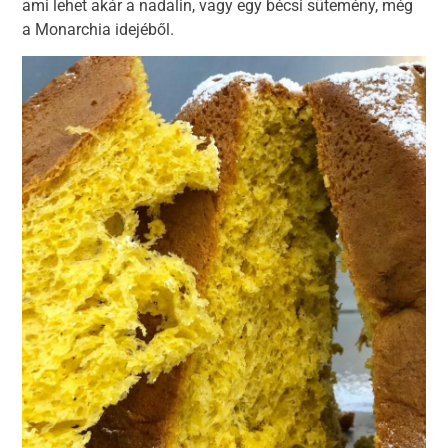
ami lehet akár a nadalin, vagy egy bécsi sütemény, még
a Monarchia idejéből.