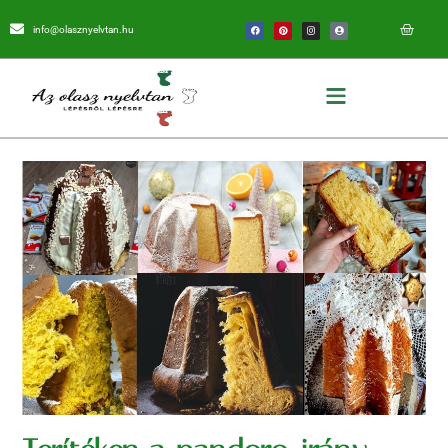
info@olasznyelvtan.hu