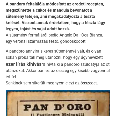
A pandoro feltalálója módosított az eredeti recepten,
megszüntette a cukor és mandula bevonatot a
sütemény tetején, ami megakadályozta a tészta
kelését. Viszont annak érdekében, hogy a tészta lágy
legyen, tojást és vajat adott hozzá.
A sütemény formájáról pedig Angelo Dall’Oca Bianca,
egy veronai származás festő, gondoskodott.
A pandoro annyira sikeres süteménnyé vált, és olyan
sokan próbálták meg utánozni, hogy egy úgynevezett
ezer lírás kihívás
ra
hívta ki a pandoro szülőatyja az őt
utánzókat. Akkoriban ez az összeg egy kisebb vagyonnal
ért fel.
Senkinek sem sikerült megnyernie ezt az összeget.