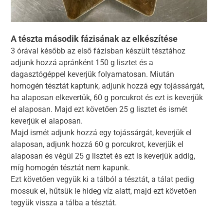
A tészta második fázisának az elkészítése
3 órával később az első fázisban készült tésztához
adjunk hozzá apránként 150 g lisztet és a
dagasztógéppel keverjük folyamatosan. Miután
homogén tésztát kaptunk, adjunk hozzá egy tojássárgát,
ha alaposan elkevertük, 60 g porcukrot és ezt is keverjük
el alaposan. Majd ezt követően 25 g lisztet és ismét
keverjük el alaposan.
Majd ismét adjunk hozzá egy tojássárgát, keverjük el
alaposan, adjunk hozzá 60 g porcukrot, keverjük el
alaposan és végül 25 g lisztet és ezt is keverjük addig,
míg homogén tésztát nem kapunk.
Ezt követően vegyük ki a tálból a tésztát, a tálat pedig
mossuk el, hűtsük le hideg víz alatt, majd ezt követően
tegyük vissza a tálba a tésztát.