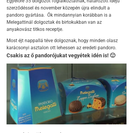
Egyelőre 35 dolgozót foglalkoztatnak, határozott idejű
szerződéssel és november közepén újra elindult a
pandoro gyártása. Ők mindannyian korábban is a
Melegattinál dolgoztak és birtokukban van az
anyakovász titkos receptje.
Most éjt nappallá téve dolgoznak, hogy minden olasz
karácsonyi asztalon ott lehessen az eredeti pandoro.
Csakis az ő pandorójukat vegyétek idén is! 🙂