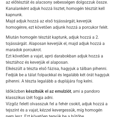
az előtésztát és alacsony sebességen dolgozzuk össze.
Kanalanként adjuk hozzá lisztet, homogén tésztát kell
kapnunk.
Majd adjuk hozzá az első tojássárgát, keverjük
homogénre, ezt követően adjunk hozzá a porcukor felét.
Miután homogén tésztát kaptunk, adjuk hozzá a 2.
tojássárgát. Alaposan keverjük el, majd adjuk hozzá a
maradok porcukrot.
Ezt követően a vajat, apró darabokban adjuk hozzá a
tésztához és keverjük el alaposan.
Elkészült a tészta első fázisa, hagyjuk a tálban pihenni.
Fedjük be a tálat folpackkal és legalább két órát hagyjuk
pihenni. A tészta legalább a duplájára fog kelni.
Időközben
készítsük el az emulziót
, ami a pandoro
klasszikus ízét fogja adni.
Vízgőz felett olvasszuk fel a fehér csokit, adjuk hozzá a
tejszínt és a vajat, kézzel kevergessük, míg homogén
nem lesz. Ezt követően tegyük be a hűtőbe.