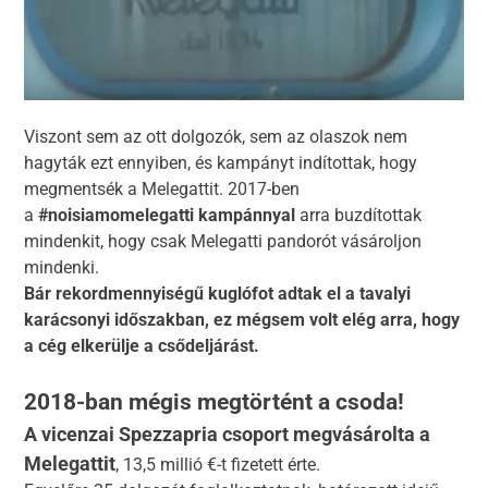
Viszont sem az ott dolgozók, sem az olaszok nem
hagyták ezt ennyiben, és kampányt indítottak, hogy
megmentsék a Melegattit. 2017-ben
a
#noisiamomelegatti kampánnyal
arra buzdítottak
mindenkit, hogy csak Melegatti pandorót vásároljon
mindenki.
Bár rekordmennyiségű kuglófot adtak el a tavalyi
karácsonyi időszakban, ez mégsem volt elég arra, hogy
a cég elkerülje a csődeljárást.
2018-ban mégis megtörtént a csoda!
A vicenzai Spezzapria csoport megvásárolta a
Melegattit
, 13,5 millió €-t fizetett érte.