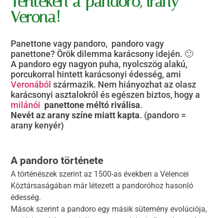
Terítéken a pandoro, irány
Verona!
Panettone vagy pandoro, pandoro vagy
panettone? Örök dilemma karácsony idején. 🙂
A pandoro egy nagyon puha, nyolcszög alakú,
porcukorral hintett karácsonyi édesség, ami
Veronából
származik. Nem hiányozhat az olasz
karácsonyi asztalokról és egészen biztos, hogy a
milánói
panettone méltó riválisa
.
Nevét az arany színe miatt kapta
.
(pandoro =
arany kenyér)
A pandoro története
A történészek szerint az 1500-as években a Velencei
Köztársaságában már létezett a pandoróhoz hasonló
édesség.
Mások szerint a pandoro egy másik sütemény evolúciója,