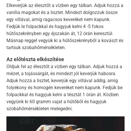
Elkeverjük az élesztőt a vízben egy tálban. Adjuk hozzá a
vanília magokat és a lisztet. Mindezt dolgozzuk össze
egy villával, amíg ragacsos keveréket nem kapunk.
Fedjük le folpackkal és hagyjuk kelni 4 -5 fokos
hűtőszekrényben egy éjszakán át, 12 órán keresztül.
Másnap reggel vegyük ki a hűtőszekrényből a kovászt és
tartsuk szobahőmérsékleten.
Az előtészta elkészítése
Oldjuk fel az élesztőt a vízben egy tálban. Adjuk hozzá a
mézet, a tojássárgát, és mindezt jól keverjük habosra.
Adjuk hozzá a lisztet, keverjük egy villával addig, amíg
folyékony és homogén keveréket nem kapunk. Fedjük be
folpackkal és hagyjuk kelni a tésztát 1 órán át. Közben
vegyünk ki 60 gramm vajat a hűtőből és hagyjuk
szobahőmérsékleten melegedni.