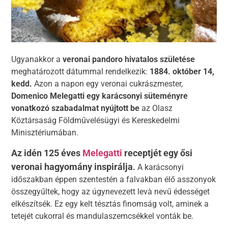
Ugyanakkor a
veronai pandoro hivatalos születése
meghatározott dátummal rendelkezik:
1884. október 14,
kedd.
Azon a napon egy veronai cukrászmester,
Domenico Melegatti
egy karácsonyi süteményre
vonatkozó szabadalmat nyújtott be
az Olasz
Köztársaság Földművelésügyi és Kereskedelmi
Minisztériumában.
Az idén 125 éves
Melegatti
receptjét egy ősi
veronai hagyomány inspirálja
.
A karácsonyi
időszakban éppen szentestén a falvakban élő asszonyok
összegyűltek, hogy az úgynevezett levà nevű édességet
elkészítsék. Ez egy kelt tésztás finomság volt, aminek a
tetejét cukorral és mandulaszemcsékkel vonták be.