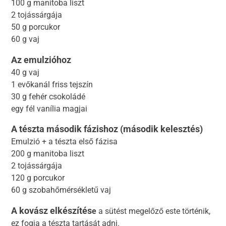
100 g manitoba liszt
2 tojássárgája
50 g porcukor
60 g vaj
Az emulzióhoz
40 g vaj
1 evőkanál friss tejszín
30 g fehér csokoládé
egy fél vanília magjai
A tészta második fázishoz (második kelesztés)
Emulzió + a tészta első fázisa
200 g manitoba liszt
2 tojássárgája
120 g porcukor
60 g szobahőmérsékletű vaj
A kovász elkészítés
e
a sütést megelőző este történik,
ez fogja a tészta tartását adni.