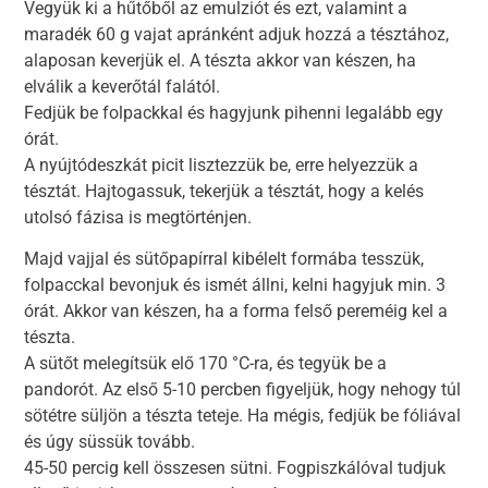
Vegyük ki a hűtőből az emulziót és ezt, valamint a
maradék 60 g vajat apránként adjuk hozzá a tésztához,
alaposan keverjük el. A tészta akkor van készen, ha
elválik a keverőtál falától.
Fedjük be folpackkal és hagyjunk pihenni legalább egy
órát.
A nyújtódeszkát picit lisztezzük be, erre helyezzük a
tésztát. Hajtogassuk, tekerjük a tésztát, hogy a kelés
utolsó fázisa is megtörténjen.
Majd vajjal és sütőpapírral kibélelt formába tesszük,
folpacckal bevonjuk és ismét állni, kelni hagyjuk min. 3
órát. Akkor van készen, ha a forma felső pereméig kel a
tészta.
A sütőt melegítsük elő 170 °C-ra, és tegyük be a
pandorót. Az első 5-10 percben figyeljük, hogy nehogy túl
sötétre süljön a tészta teteje. Ha mégis, fedjük be fóliával
és úgy süssük tovább.
45-50 percig kell összesen sütni. Fogpiszkálóval tudjuk