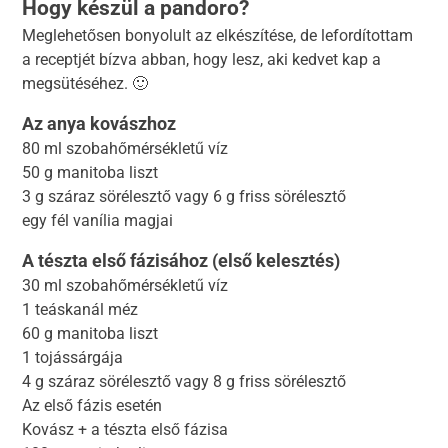
Hogy készül a pandoro?
Meglehetősen bonyolult az elkészítése, de lefordítottam
a receptjét bízva abban, hogy lesz, aki kedvet kap a
megsütéséhez. 🙂
Az anya kovászhoz
80 ml szobahőmérsékletű víz
50 g manitoba liszt
3 g száraz sörélesztő vagy 6 g friss sörélesztő
egy fél vanília magjai
A tészta első fázisához (első kelesztés)
30 ml szobahőmérsékletű víz
1 teáskanál méz
60 g manitoba liszt
1 tojássárgája
4 g száraz sörélesztő vagy 8 g friss sörélesztő
Az első fázis esetén
Kovász + a tészta első fázisa