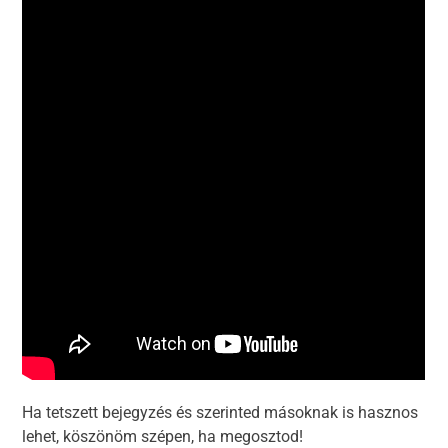
Ha tetszett bejegyzés és szerinted másoknak is hasznos
lehet, köszönöm szépen, ha megosztod!