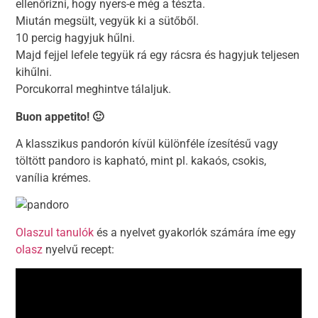
ellenőrizni, hogy nyers-e még a tészta.
Miután megsült, vegyük ki a sütőből.
10 percig hagyjuk hűlni.
Majd fejjel lefele tegyük rá egy rácsra és hagyjuk teljesen
kihűlni.
Porcukorral meghintve tálaljuk.
Buon appetito! 🙂
A klasszikus pandorón kívül különféle ízesítésű vagy
töltött pandoro is kapható, mint pl. kakaós, csokis,
vanília krémes.
Olaszul tanulók
és a nyelvet gyakorlók számára íme egy
olasz
nyelvű recept: