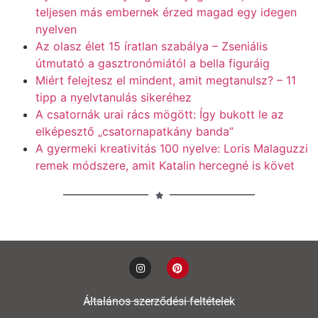
teljesen más embernek érzed magad egy idegen
nyelven
Az olasz élet 15 íratlan szabálya – Zseniális
útmutató a gasztronómiától a bella figuráig
Miért felejtesz el mindent, amit megtanulsz? – 11
tipp a nyelvtanulás sikeréhez
A csatornák urai rács mögött: Így bukott le az
elképesztő „csatornapatkány banda”
A gyermeki kreativitás 100 nyelve: Loris Malaguzzi
remek módszere, amit Katalin hercegné is követ
Általános szerződési feltételek