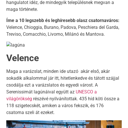
hangulatot idéz, de mindegyik településnek megvan a
maga története.
Íme a 10 legszebb és leghíresebb olasz csatornaváros:
Velence, Chioggia, Burano, Padova, Peschiera del Garda,
Treviso, Comacchio, Livorno, Milánó és Mantova.
Velence
Maga a varázslat, minden ide utazó akár első, akár
sokadik alkalommal jár itt, hitetlenkedve és tátott szájjal
csodálja ezt a varázslatos és egyedi várost. A
Serenissimát lagúnáival együtt az
UNESCO a
világörökség
részévé nyilvánítottak. 435 híd köti össze a
118 szigetecskét, amiken a város fekszik, és 176
csatorna szeli át ezeket.