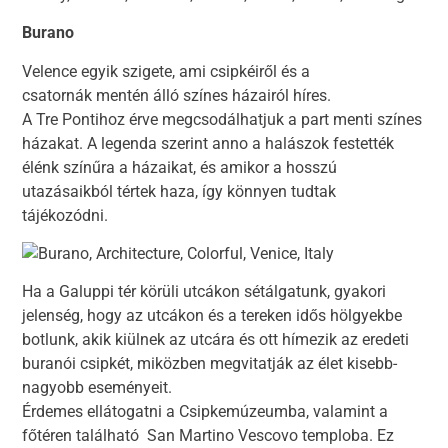
Burano
Velence egyik szigete, ami csipkéiről és a
csatornák mentén álló színes házairól híres.
A Tre Pontihoz érve megcsodálhatjuk a part menti színes
házakat. A legenda szerint anno a halászok festették
élénk színűra a házaikat, és amikor a hosszú
utazásaikból tértek haza, így könnyen tudtak
tájékozódni.
Ha a Galuppi tér körüli utcákon sétálgatunk, gyakori
jelenség, hogy az utcákon és a tereken idős hölgyekbe
botlunk, akik kiülnek az utcára és ott hímezik az eredeti
buranói csipkét, miközben megvitatják az élet kisebb-
nagyobb eseményeit.
Érdemes ellátogatni a Csipkemúzeumba, valamint a
főtéren található San Martino Vescovo temploba. Ez