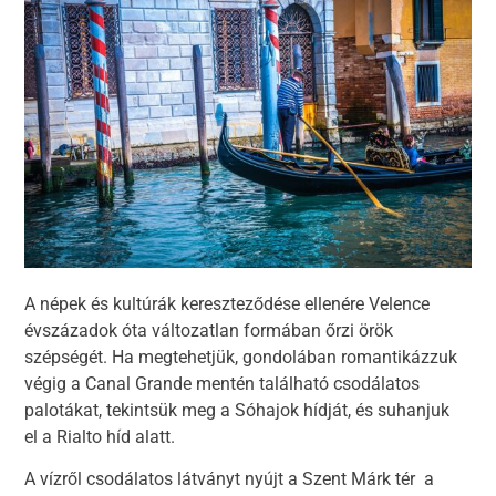
A népek és kultúrák kereszteződése ellenére Velence
évszázadok óta változatlan formában őrzi örök
szépségét. Ha megtehetjük, gondolában romantikázzuk
végig a Canal Grande mentén található csodálatos
palotákat, tekintsük meg a Sóhajok hídját, és suhanjuk
el a Rialto híd alatt.
A vízről csodálatos látványt nyújt a Szent Márk tér a