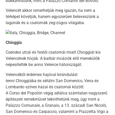
bukkanhatunk, mint a Palazzo Contarini del Bovolo.
Velencét akkor ismerhetjük meg igazán, ha nem a
térképet követjük, hanem egyszerűen beleveszünk a
lagúnák és a csatornák zeg-zúgos világába.
Chioggia
Csendes utcái és festői csatornái miatt Chioggiát kis
Velencének hívják. A barbár inváziók elől menekülők
népesítették be anno Velence hátországát.
Velencéből érdemes hajóval kirándulást
tenni Chioggiába és sétálni San Domenico, Vena és
Lombardo színes házai és csatornái között.
A Corso del Popolón végig sétálva számtalan nagyszerű
építészeti remekművet tekinthetünk meg, úgy mint a
Palazzo Comunale, a Granaio, a 13. századi San Nicolò,
San Domenico és Carpaccio, valamint a Piazzetta Vigo a