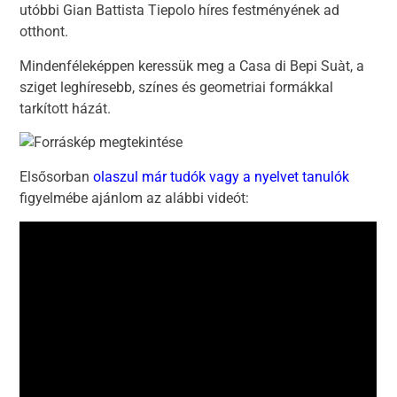
utóbbi Gian Battista Tiepolo híres festményének ad
otthont.
Mindenféleképpen keressük meg a Casa di Bepi Suàt, a
sziget leghíresebb, színes és geometriai formákkal
tarkított házát.
Elsősorban
olaszul már tudók
vagy a
nyelvet tanulók
figyelmébe ajánlom az alábbi videót: