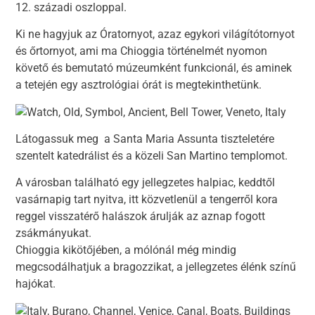
12. századi oszloppal.
Ki ne hagyjuk az Óratornyot, azaz egykori világítótornyot
és őrtornyot, ami ma Chioggia történelmét nyomon
követő és bemutató múzeumként funkcionál, és aminek
a tetején egy asztrológiai órát is megtekinthetünk.
Látogassuk meg a Santa Maria Assunta tiszteletére
szentelt katedrálist és a közeli San Martino templomot.
A városban található egy jellegzetes halpiac, keddtől
vasárnapig tart nyitva, itt közvetlenül a tengerről kora
reggel visszatérő halászok árulják az aznap fogott
zsákmányukat.
Chioggia kikötőjében, a mólónál még mindig
megcsodálhatjuk a bragozzikat, a jellegzetes élénk színű
hajókat.