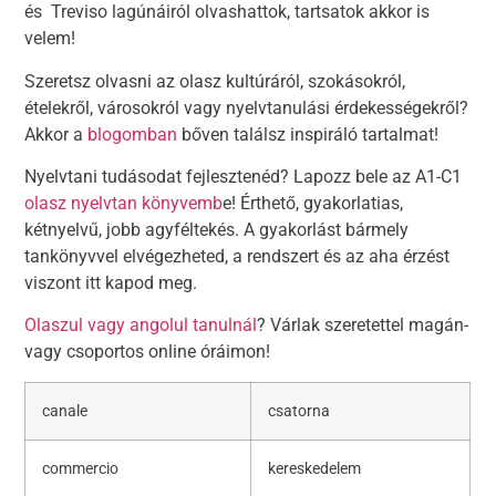
és Treviso lagúnáiról olvashattok, tartsatok akkor is
velem!
Szeretsz olvasni az olasz kultúráról, szokásokról,
ételekről, városokról vagy nyelvtanulási érdekességekről?
Akkor a
blogomban
bőven találsz inspiráló tartalmat!
Nyelvtani tudásodat fejlesztenéd? Lapozz bele az A1-C1
olasz nyelvtan könyvemb
e! Érthető, gyakorlatias,
kétnyelvű, jobb agyféltekés. A gyakorlást bármely
tankönyvvel elvégezheted, a rendszert és az aha érzést
viszont itt kapod meg.
Olaszul vagy angolul tanulnál
? Várlak szeretettel magán-
vagy csoportos online óráimon!
canale
csatorna
commercio
kereskedelem