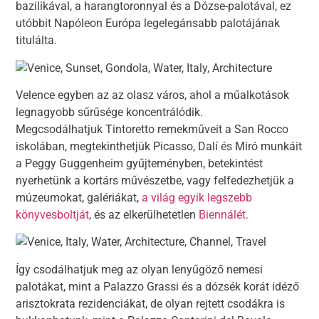
bazilikával, a harangtoronnyal és a Dózse-palotával, ez
utóbbit Napóleon Európa legelegánsabb palotájának
titulálta.
Velence egyben az az olasz város, ahol a műalkotások
legnagyobb sűrűsége koncentrálódik.
Megcsodálhatjuk Tintoretto remekműveit a San Rocco
iskolában, megtekinthetjük Picasso, Dalí és Miró munkáit
a Peggy Guggenheim gyűjteményben, betekintést
nyerhetünk a kortárs művészetbe, vagy felfedezhetjük a
múzeumokat, galériákat,
a világ egyik legszebb
könyvesboltját
, és az elkerülhetetlen
Biennálét.
Így csodálhatjuk meg az olyan lenyűgöző nemesi
palotákat, mint a Palazzo Grassi és a dózsék korát idéző
arisztokrata rezidenciákat, de olyan rejtett csodákra is