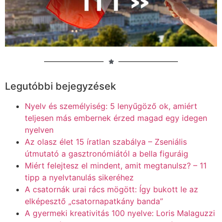
Legutóbbi bejegyzések
Nyelv és személyiség: 5 lenyűgöző ok, amiért
teljesen más embernek érzed magad egy idegen
nyelven
Az olasz élet 15 íratlan szabálya – Zseniális
útmutató a gasztronómiától a bella figuráig
Miért felejtesz el mindent, amit megtanulsz? – 11
tipp a nyelvtanulás sikeréhez
A csatornák urai rács mögött: Így bukott le az
elképesztő „csatornapatkány banda”
A gyermeki kreativitás 100 nyelve: Loris Malaguzzi