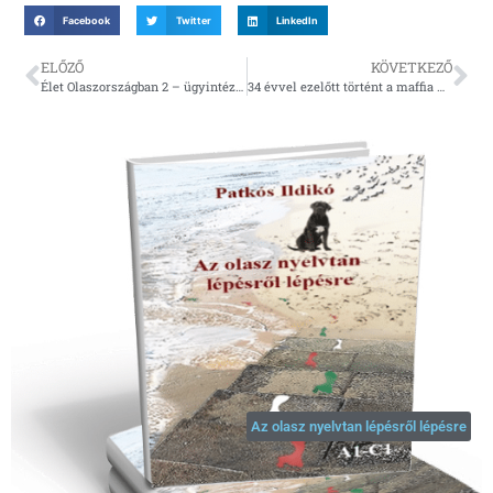
Facebook
Twitter
LinkedIn
ELŐZŐ
KÖVETKEZŐ
Élet Olaszországban 2 – ügyintézés, hivatalok, bürokrácia
34 évvel ezelőtt történt a maffia minden idők legbrutálisabb vérengzése
Az olasz nyelvtan lépésről lépésre