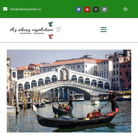
info@olasznyelvtan.hu