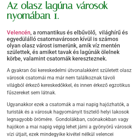
Az olasz lagúna városok
nyomában 1.
Velencén
, a romantikus és elbűvölő, világhírű és
egyedülálló csatornavároson kívül is számos
olyan olasz várost ismerünk, amik víz mentén
születtek, és amiket tavak és lagúnák ölelnek
körbe, valamint csatornák kereszteznek.
A gyakran ősi kereskedelmi útvonalakként született olasz
városok csatornái ma már nem találkoznak távoli
világból érkező kereskedőkkel, és innen érkező egzotikus
fűszereket sem látnak.
Ugyanakkor ezek a csatornák a mai napig hajózhatók, a
turisták és a városuk hagyományit tisztelő helyi lakosok
legnagyobb örömére. Gondolákban, csónakokban vagy
hajókon a mai napig végig lehet járni a gyönyörű városok
vízi útjait, ezek mindegyike kivétel nélkül velencei